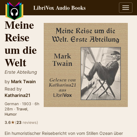
LibriVox Audio Books
Toggl
navig
Meine
Reise
um die
Welt
Erste Abteilung
by
Mark Twain
Read by
Katharina21
German · 1903 · 6h
28m ·
Travel
,
Humor
★
3.6
(
23
reviews)
Ein humoristischer Reisebericht von vom Stillen Ozean über