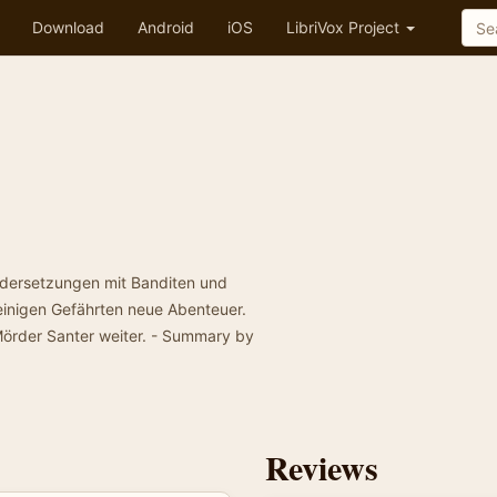
Download
Android
iOS
LibriVox Project
andersetzungen mit Banditen und
inigen Gefährten neue Abenteuer.
örder Santer weiter. - Summary by
Reviews