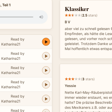
 Teil 1
Klassiker
(
2.5
stars)
B V
aber viel zu schnell gelesen
Empfinden, als hätte die Les
gelesen, und vorher noch sc
Read by
geleistet. Trotzdem Danke 
Katharina21
Mal hoffentlich etwas entspa
Read by
Katharina21
Read by
Katharina21
(
3
stars)
Read by
Yessie
Katharina21
Nette Karl-May-Räuberpistol
Read by
immer wieder erstaunt, wo e
Katharina21
hatte? Die präzise Beschrei
des Mexikaners z.B. oder au
Read by