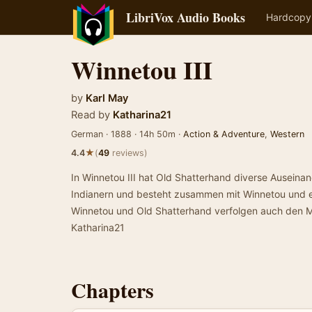
LibriVox Audio Books
Hardcopy
Winnetou III
by
Karl May
Read by
Katharina21
German · 1888 · 14h 50m ·
Action & Adventure
,
Western
★
4.4
(
49
reviews)
In Winnetou III hat Old Shatterhand diverse Ausein
Indianern und besteht zusammen mit Winnetou und e
Winnetou und Old Shatterhand verfolgen auch den M
Katharina21
Chapters