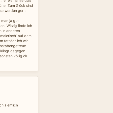
er war ja nie da!?
 Mühe. Zum Glück sind
iese werden gern
 man ja gut
hon. Witzig finde ich
n in anderen
„malerisch“ auf dem
nn tatsächlich wie
chstabengetreue
 klingt dagegen
onsten völlig ok.
ch ziemlich