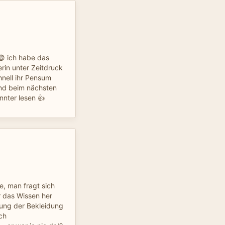
 😨 ich habe das
erin unter Zeitdruck
hnell ihr Pensum
und beim nächsten
nnter lesen 👍
e, man fragt sich
r das Wissen her
bung der Bekleidung
ch