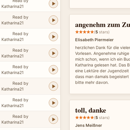
Read by
Katharina21
Read by
angenehm zum Zu
Katharina21
(
5
stars)
Read by
Katharina21
Elisabeth Piermeier
herzlichen Dank für die viel
Read by
Vorlesen. Angenehme ruhige 
Katharina21
mich schon, wenn ich ein Buc
Katharina gelesen hat. Das Bu
Read by
eine Lektüre der Jugendzeit
Katharina21
dass man damals begeistert 
bitte mehr davon.
Read by
Katharina21
Read by
Katharina21
toll, danke
Read by
(
5
stars)
Katharina21
Jens Meißner