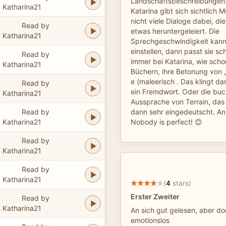
Landschaftsbeschreibungen… 
Katharina21
Katarina gibt sich sichtlich
nicht viele Dialoge dabei, d
Read by
etwas heruntergeleiert. Die
Katharina21
Sprechgeschwindigkeit kann
einstellen, dann passt sie sc
Read by
immer bei Katarina, wie scho
Katharina21
Büchern, ihre Betonung von 
e (maleerisch . Das klingt da
Read by
ein Fremdwort. Oder die bu
Katharina21
Aussprache von Terrain, das
Read by
dann sehr eingedeutscht. Ans
Katharina21
Nobody is perfect! 😊
Read by
Katharina21
Read by
Katharina21
(
4
stars)
Erster Zweiter
Read by
Katharina21
An sich gut gelesen, aber do
emotionslos