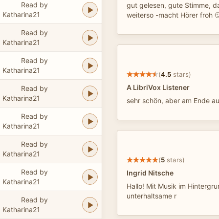
Read by
gut gelesen, gute Stimme, d
Katharina21
weiterso -macht Hörer froh 
Read by
Katharina21
Read by
Katharina21
(
4.5
stars)
A LibriVox Listener
Read by
Katharina21
sehr schön, aber am Ende au
Read by
Katharina21
Read by
Katharina21
(
5
stars)
Read by
Ingrid Nitsche
Katharina21
Hallo! Mit Musik im Hintergr
unterhaltsame r
Read by
Katharina21