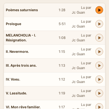
Lu par
Poèmes saturniens
1:28
Jc Guan
Lu par
Prologue
5:51
Jc Guan
MELANCHOLIA - I.
Lu par
1:08
Résignation.
Jc Guan
Lu par
II. Nevermore.
1:15
Jc Guan
Lu par
III. Après trois ans.
1:13
Jc Guan
Lu par
IV. Voeu.
1:12
Jc Guan
Lu par
V. Lassitude.
1:19
Jc Guan
Lu par
VI. Mon rêve familier.
1:17