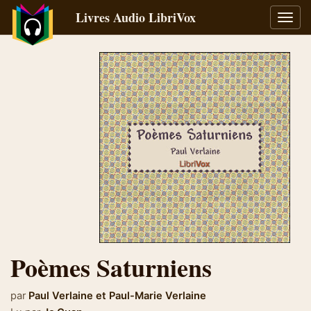
Livres Audio LibriVox
Bascu
la
navig
Poèmes Saturniens
par
Paul Verlaine
et
Paul-Marie Verlaine