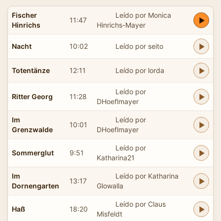
Fischer
Leído por Monica
11:47
Hinrichs
Hinrichs-Mayer
Nacht
10:02
Leído por seito
Totentänze
12:11
Leído por lorda
Leído por
Ritter Georg
11:28
DHoeflmayer
Im
Leído por
10:01
Grenzwalde
DHoeflmayer
Leído por
Sommerglut
9:51
Katharina21
Im
Leído por Katharina
13:17
Dornengarten
Glowalla
Leído por Claus
Haß
18:20
Misfeldt