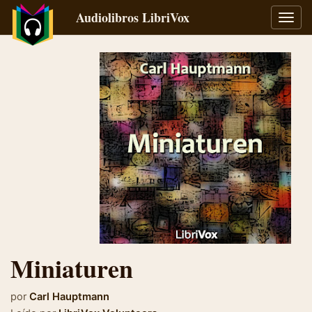
Audiolibros LibriVox
Alter
naveg
Miniaturen
por
Carl Hauptmann