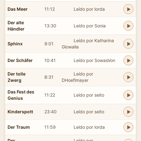
Das Meer
11:12
Leído por lorda
Der alte
13:30
Leído por Sonia
Händler
Leído por Katharina
Sphinx
9:01
Glowalla
Der Schäfer
10:41
Leído por SowasVon
Der tolle
Leído por
8:31
Zwerg
DHoeflmayer
Das Fest des
11:22
Leído por seito
Genius
Kinderspott
23:40
Leído por seito
Der Traum
11:59
Leído por lorda
Der
Leído por