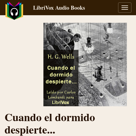
LibriVox Audio Books
Toggl
navig
Cuando el dormido
despierte...