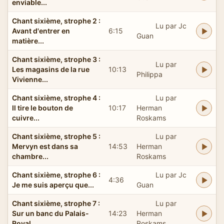
enviable...
Chant sixième, strophe 2 :
Lu par Jc
Avant d'entrer en
6:15
Guan
matière...
Chant sixième, strophe 3 :
Lu par
Les magasins de la rue
10:13
Philippa
Vivienne...
Chant sixième, strophe 4 :
Lu par
Il tire le bouton de
10:17
Herman
cuivre...
Roskams
Chant sixième, strophe 5 :
Lu par
Mervyn est dans sa
14:53
Herman
chambre...
Roskams
Chant sixième, strophe 6 :
Lu par Jc
4:36
Je me suis aperçu que...
Guan
Chant sixième, strophe 7 :
Lu par
Sur un banc du Palais-
14:23
Herman
Royal...
Roskams