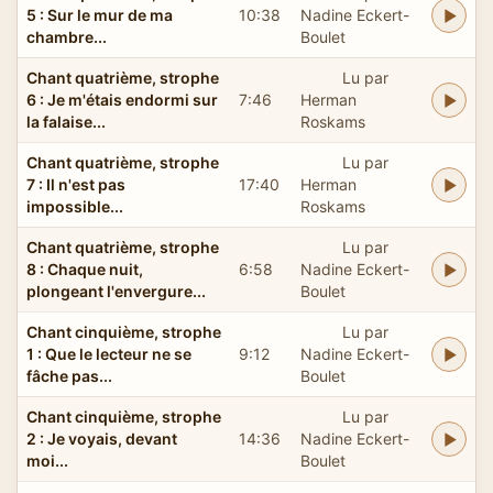
5 : Sur le mur de ma
10:38
Nadine Eckert-
chambre...
Boulet
Chant quatrième, strophe
Lu par
6 : Je m'étais endormi sur
7:46
Herman
la falaise...
Roskams
Chant quatrième, strophe
Lu par
7 : Il n'est pas
17:40
Herman
impossible...
Roskams
Chant quatrième, strophe
Lu par
8 : Chaque nuit,
6:58
Nadine Eckert-
plongeant l'envergure...
Boulet
Chant cinquième, strophe
Lu par
1 : Que le lecteur ne se
9:12
Nadine Eckert-
fâche pas...
Boulet
Chant cinquième, strophe
Lu par
2 : Je voyais, devant
14:36
Nadine Eckert-
moi...
Boulet