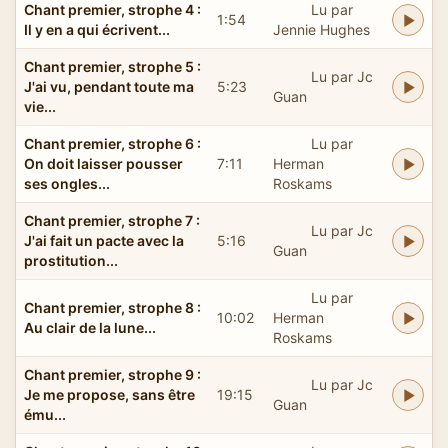
Chant premier, strophe 4 :
Lu par
1:54
Il y en a qui écrivent...
Jennie Hughes
Chant premier, strophe 5 :
Lu par Jc
J'ai vu, pendant toute ma
5:23
Guan
vie...
Chant premier, strophe 6 :
Lu par
On doit laisser pousser
7:11
Herman
ses ongles...
Roskams
Chant premier, strophe 7 :
Lu par Jc
J'ai fait un pacte avec la
5:16
Guan
prostitution...
Lu par
Chant premier, strophe 8 :
10:02
Herman
Au clair de la lune...
Roskams
Chant premier, strophe 9 :
Lu par Jc
Je me propose, sans être
19:15
Guan
ému...