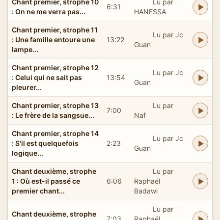
Chant premier, strophe 10
Lu par
6:31
: On ne me verra pas...
HANESSA
Chant premier, strophe 11
Lu par Jc
: Une famille entoure une
13:22
Guan
lampe...
Chant premier, strophe 12
Lu par Jc
: Celui qui ne sait pas
13:54
Guan
pleurer...
Chant premier, strophe 13
Lu par
7:00
: Le frère de la sangsue...
Naf
Chant premier, strophe 14
Lu par Jc
: S'il est quelquefois
2:23
Guan
logique...
Chant deuxième, strophe
Lu par
1 : Où est-il passé ce
6:06
Raphaël
premier chant...
Badawi
Lu par
Chant deuxième, strophe
7:03
Raphaël