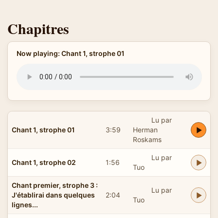
Chapitres
Now playing: Chant 1, strophe 01
Lu par
Chant 1, strophe 01
3:59
Herman
Roskams
Lu par
Chant 1, strophe 02
1:56
Tuo
Chant premier, strophe 3 :
Lu par
J'établirai dans quelques
2:04
Tuo
lignes...