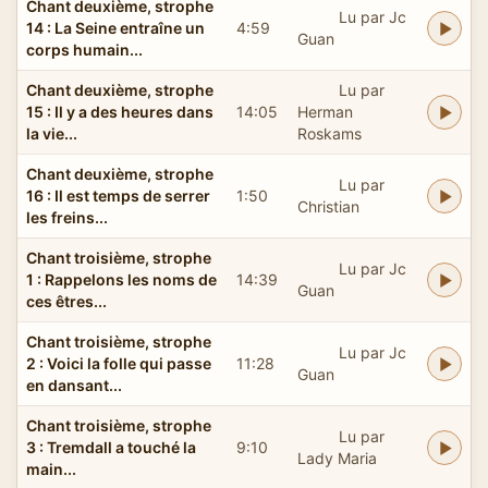
Chant deuxième, strophe
Lu par Jc
14 : La Seine entraîne un
4:59
Guan
corps humain...
Chant deuxième, strophe
Lu par
15 : Il y a des heures dans
14:05
Herman
la vie...
Roskams
Chant deuxième, strophe
Lu par
16 : Il est temps de serrer
1:50
Christian
les freins...
Chant troisième, strophe
Lu par Jc
1 : Rappelons les noms de
14:39
Guan
ces êtres...
Chant troisième, strophe
Lu par Jc
2 : Voici la folle qui passe
11:28
Guan
en dansant...
Chant troisième, strophe
Lu par
3 : Tremdall a touché la
9:10
Lady Maria
main...