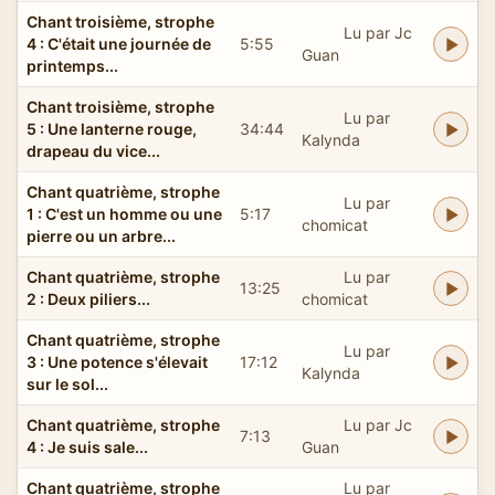
Chant troisième, strophe
Lu par Jc
4 : C'était une journée de
5:55
Guan
printemps...
Chant troisième, strophe
Lu par
5 : Une lanterne rouge,
34:44
Kalynda
drapeau du vice...
Chant quatrième, strophe
Lu par
1 : C'est un homme ou une
5:17
chomicat
pierre ou un arbre...
Chant quatrième, strophe
Lu par
13:25
2 : Deux piliers...
chomicat
Chant quatrième, strophe
Lu par
3 : Une potence s'élevait
17:12
Kalynda
sur le sol...
Chant quatrième, strophe
Lu par Jc
7:13
4 : Je suis sale...
Guan
Chant quatrième, strophe
Lu par