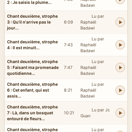
2 : Je saisis la plume...
Badawi
Chant deuxième, strophe
Lu par
3 : Qu'il n'arrive pas le
6:09
Raphaël
jour...
Badawi
Lu par
Chant deuxième, strophe
7:43
Raphaël
4 : Il est minuit...
Badawi
Chant deuxième, strophe
Lu par
5 : Faisant ma promenade
7:47
Raphaël
quotidienne...
Badawi
Chant deuxième, strophe
Lu par
6 : Cet enfant, qui est
8:21
Raphaël
assis...
Badawi
Chant deuxième, strophe
Lu par Jc
7 : Là, dans un bosquet
10:21
Guan
entouré de fleurs...
Chant deuxième, strophe
Lu par