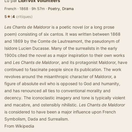
Lu par
LibriVox Volunteers
French · 1868 · 9h 57m ·
Poetry
,
Drama
★
5
(
4
critiques)
Les Chants de Maldoror
is a poetic novel (or a long prose
poem) consisting of six cantos. It was written between 1868
and 1869 by the Comte de Lautreamont, the pseudonym of
Isidore Lucien Ducasse. Many of the surrealists in the early
1900s cited the novel as a major inspiration to their own works
and
Les Chants de Maldoror
, and its protagonist Maldoror, have
continued to fascinate people since its publication. The work
revolves around the misanthropic character of Maldoror, a
figure of absolute evil who is opposed to God and humanity,
and has renounced all ties to conventional morality and
decency. The iconoclastic imagery and tone is typically violent
and macabre, and ostensibly nihilistic.
Les Chants de Maldoror
is considered to have been a major influence upon French
Symbolism, Dada and Surrealism.
From Wikipedia