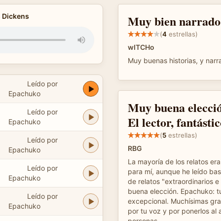
s Dickens
Muy bien narrado
(
4
estrellas)
wITCHo
Muy buenas historias, y narr
Leído por
9
Epachuko
Muy buena elecció
Leído por
El lector, fantástic
Epachuko
(
5
estrellas)
Leído por
9
RBG
Epachuko
La mayoría de los relatos e
Leído por
para mí, aunque he leído bas
Epachuko
de relatos "extraordinarios e
buena elección. Epachuko: tu
Leído por
3
excepcional. Muchísimas grac
Epachuko
por tu voz y por ponerlos al
personas.