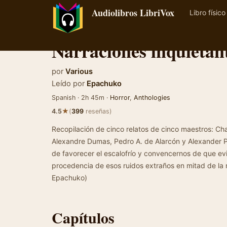
Audiolibros LibriVox
Libro físico
Narraciones inquietan
por
Various
Leído por
Epachuko
Spanish · 2h 45m ·
Horror
,
Anthologies
★
4.5
(
399
reseñas)
Recopilación de cinco relatos de cinco maestros: Cha
Alexandre Dumas, Pedro A. de Alarcón y Alexander Pu
de favorecer el escalofrío y convencernos de que ev
procedencia de esos ruidos extraños en mitad de la n
Epachuko)
Capítulos