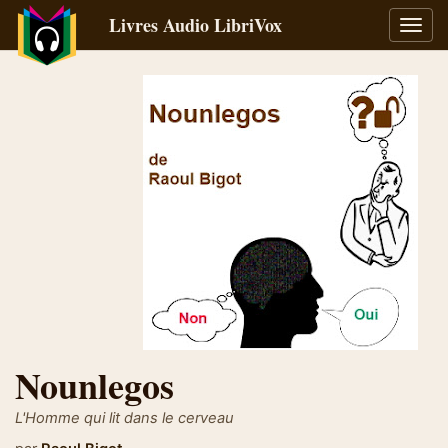
Livres Audio LibriVox
Bascu
la
navig
Nounlegos
L'Homme qui lit dans le cerveau