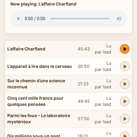
Now playing: L’affaire Charfland
Lu
L’affaire Charfland
45:43
par Isad
Lu
L’appareil à lire dans le cerveau
20:50
par Isad
Sur le chemin d’une science
Lu
21:23
inconnue
par Isad
Cinq cent mille francs pour
Lu
49:45
quelques pensées
par Isad
Parmi les fous – Le laboratoire
Lu
57:50
mystérieux
par Isad
Lu
Dix millions sous un pont
16:11