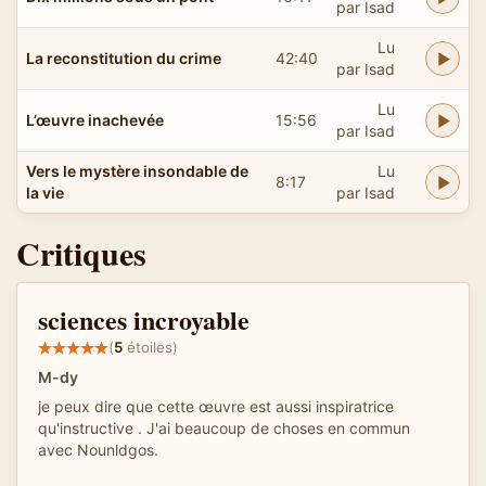
par Isad
Lu
La reconstitution du crime
42:40
par Isad
Lu
L’œuvre inachevée
15:56
par Isad
Vers le mystère insondable de
Lu
8:17
la vie
par Isad
Critiques
sciences incroyable
(
5
étoiles)
M-dy
je peux dire que cette œuvre est aussi inspiratrice
qu'instructive . J'ai beaucoup de choses en commun
avec Nounldgos.