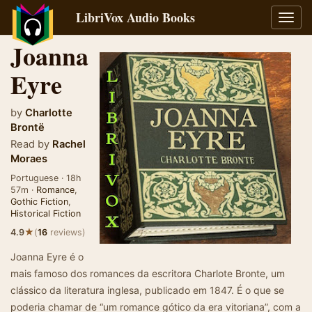
LibriVox Audio Books
Toggl
navig
Joanna
Eyre
by
Charlotte
Brontë
Read by
Rachel
Moraes
Portuguese · 18h
57m ·
Romance
,
Gothic Fiction
,
Historical Fiction
★
4.9
(
16
reviews)
Joanna Eyre é o
mais famoso dos romances da escritora Charlote Bronte, um
clássico da literatura inglesa, publicado em 1847. É o que se
poderia chamar de “um romance gótico da era vitoriana”, com a