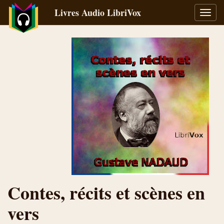
Livres Audio LibriVox
Bascu
la
navig
Contes, récits et scènes en
vers