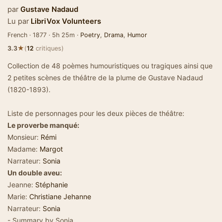
par
Gustave Nadaud
Lu par
LibriVox Volunteers
French · 1877 · 5h 25m ·
Poetry
,
Drama
,
Humor
★
3.3
(
12
critiques)
Collection de 48 poèmes humouristiques ou tragiques ainsi que
2 petites scènes de théâtre de la plume de Gustave Nadaud
(1820-1893).
Liste de personnages pour les deux pièces de théâtre:
Le proverbe manqué:
Monsieur:
Rémi
Madame:
Margot
Narrateur:
Sonia
Un double aveu:
Jeanne:
Stéphanie
Marie:
Christiane Jehanne
Narrateur:
Sonia
- Summary by Sonia