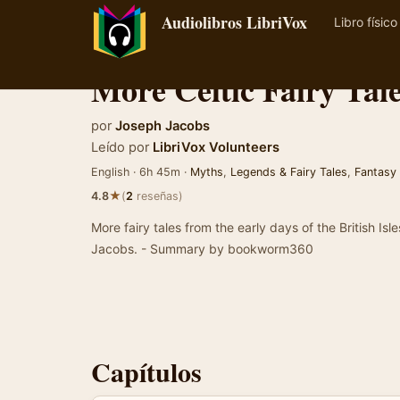
Audiolibros LibriVox
Libro físico
More Celtic Fairy Tal
por
Joseph Jacobs
Leído por
LibriVox Volunteers
English · 6h 45m ·
Myths
,
Legends & Fairy Tales
,
Fantasy
★
4.8
(
2
reseñas)
More fairy tales from the early days of the British Is
Jacobs. - Summary by bookworm360
Capítulos