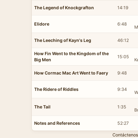
The Legend of Knockgrafton
14:19
Elidore
6:48
M
The Leeching of Kayn's Leg
46:12
How Fin Went to the Kingdom of the
15:05
Big Men
K
How Cormac Mac Art Went to Faery
9:48
The Ridere of Riddles
9:34
W
The Tail
1:35
B
Notes and References
52:27
Contáctenos