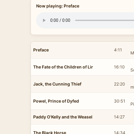
Now playing: Preface
Preface
4:11
M
The Fate of the Children of Lir
16:10
S
Jack, the Cunning Thief
22:20
m
Powel, Prince of Dyfed
30:51
P
Paddy O'Kelly and the Weasel
14:27
The Black Horse
14:34