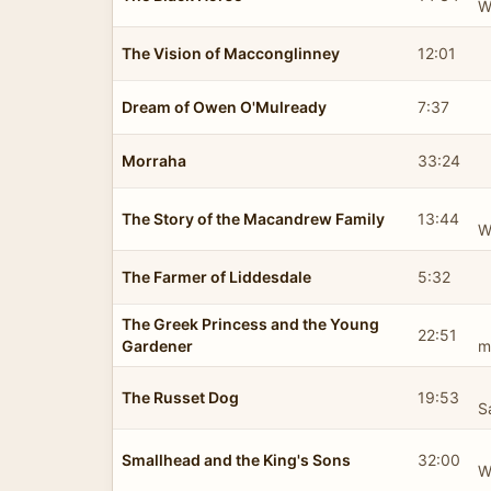
W
The Vision of Macconglinney
12:01
Dream of Owen O'Mulready
7:37
Morraha
33:24
The Story of the Macandrew Family
13:44
W
The Farmer of Liddesdale
5:32
The Greek Princess and the Young
22:51
Gardener
m
The Russet Dog
19:53
S
Smallhead and the King's Sons
32:00
W