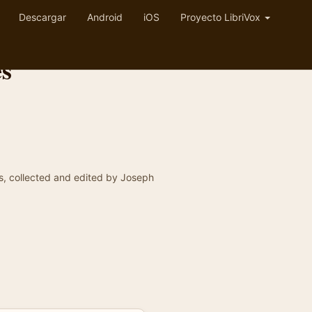
Descargar
Android
iOS
Proyecto LibriVox
es
les, collected and edited by Joseph