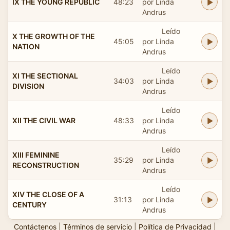
IX THE YOUNG REPUBLIC
48:23
por Linda
Andrus
Leído
X THE GROWTH OF THE
45:05
por Linda
NATION
Andrus
Leído
XI THE SECTIONAL
34:03
por Linda
DIVISION
Andrus
Leído
XII THE CIVIL WAR
48:33
por Linda
Andrus
Leído
XIII FEMININE
35:29
por Linda
RECONSTRUCTION
Andrus
Leído
XIV THE CLOSE OF A
31:13
por Linda
CENTURY
Andrus
Contáctenos
|
Términos de servicio
|
Política de Privacidad
|