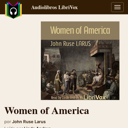
Audiolibros LibriVox
Alter
naveg
Women of America
por
John Ruse Larus