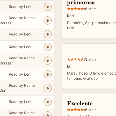
primorosa
Read by Leni
(
5
stars)
Rad
Read by Rachel
Parabéns, é espetacular e de
Moraes
livro.
Read by Leni
Read by Leni
Read by Rachel
(
5
stars)
Moraes
Lu
Maravilhoso! O livro é emoci
Read by Leni
também. Gratidão!
Read by Rachel
Moraes
Excelente
Read by Leni
(
5
stars)
Read by Rachel