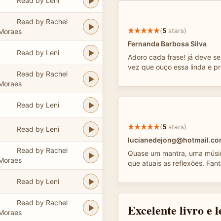
Read by Leni
Read by Rachel
(
5
stars)
Moraes
Fernanda Barbosa Silva
Read by Leni
Adoro cada frase! já deve se
vez que ouço essa linda e pro
Read by Rachel
Moraes
Read by Leni
(
5
stars)
Read by Leni
lucianedejong@hotmail.c
Read by Rachel
Quase um mantra, uma músic
Moraes
que atuais as reflexões. Fan
Read by Leni
Read by Rachel
Excelente livro e l
Moraes