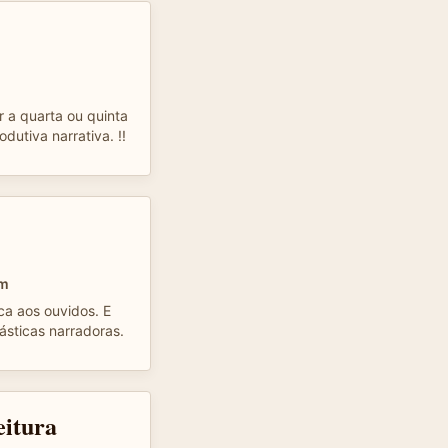
r a quarta ou quinta
dutiva narrativa. !!
om
a aos ouvidos. E
tásticas narradoras.
eitura