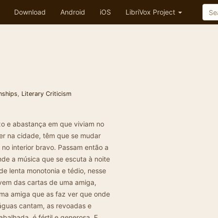
Download
Android
iOS
LibriVox Project
nships
,
Literary Criticism
uxo e abastança em que viviam no
iver na cidade, têm que se mudar
, no interior bravo. Passam então a
de a música que se escuta à noite
de lenta monotonia e tédio, nesse
o vem das cartas de uma amiga,
Uma amiga que as faz ver que onde
águas cantam, as revoadas e
balhada, é fértil e generosa. E