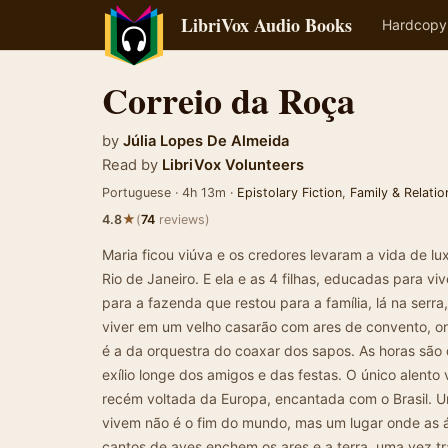
LibriVox Audio Books
Hardcopy
Correio da Roça
by
Júlia Lopes De Almeida
Read by
LibriVox Volunteers
Portuguese · 4h 13m ·
Epistolary Fiction
,
Family & Relatio
★
4.8
(
74
reviews)
Maria ficou viúva e os credores levaram a vida de l
Rio de Janeiro. E ela e as 4 filhas, educadas para v
para a fazenda que restou para a família, lá na serra
viver em um velho casarão com ares de convento, on
é a da orquestra do coaxar dos sapos. As horas são 
exílio longe dos amigos e das festas. O único alent
recém voltada da Europa, encantada com o Brasil. 
vivem não é o fim do mundo, mas um lugar onde as 
cantos de aves enchem os ares e a terra, uma vez tra