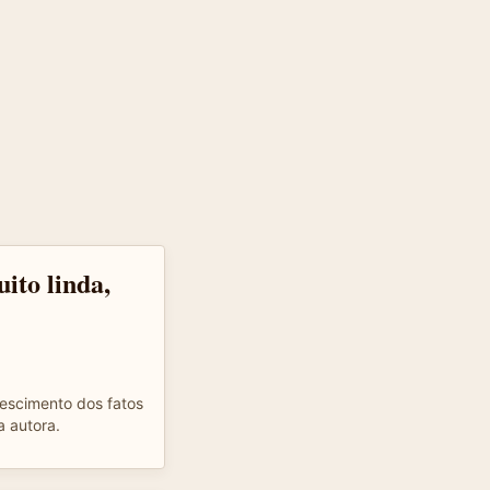
ito linda,
crescimento dos fatos
a autora.