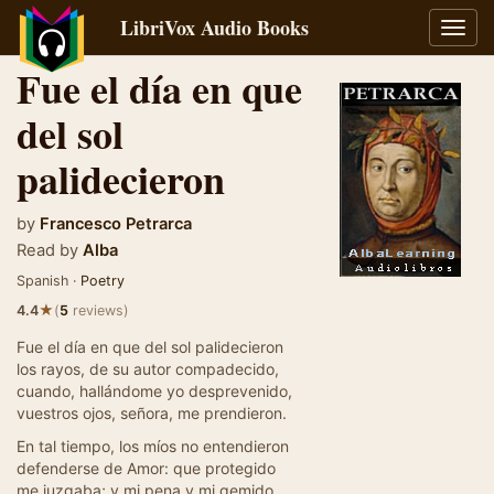
LibriVox Audio Books
Toggl
navig
Fue el día en que
del sol
palidecieron
by
Francesco Petrarca
Read by
Alba
Spanish ·
Poetry
★
4.4
(
5
reviews)
Fue el día en que del sol palidecieron
los rayos, de su autor compadecido,
cuando, hallándome yo desprevenido,
vuestros ojos, señora, me prendieron.
En tal tiempo, los míos no entendieron
defenderse de Amor: que protegido
me juzgaba; y mi pena y mi gemido