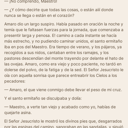
— ¡No comprendo, Maestro!
— ¿Y cómo decirte que todas las cosas, o están aiií donde
nunca se llega o están en el corazón?
Amaro dio un largo suspiro. Había pasado en oración la noche y
temía que le faltasen fuerzas para la jornada, que comenzaba a
presentir larga y penosa. E! camino a cada instante se hacía
más estrecho, y no pudiendo caminar unidos, el santo ermitaño
iba en pos del Maestro. Era tiempo de verano, y los pájaros, ya
recogidos a sus nidos, cantaban entre los ramajes, y los
pastores descendían del monte trayendo por delante el hato de
las ovejas. Amaro, como era viejo y poco paciente, no tardó en
dolerse del polvo, de la fatiga y de la sed. El Señor Jesucristo le
oía con aquella sonrisa que parece entreabrir los Cielos a los
pecadores:
— Amaro, el que viene conmigo debe llevar el peso de mi cruz.
Y el santo ermitaño se disculpaba y dolía:
— Maestro, a verte tan viejo y acabado como yo, habías de
quejarte asina.
El Señor Jesucristo le mostró los divinos pies que, desgarrados
por las espinas del camino, sangraban en las sandalias, y siguió