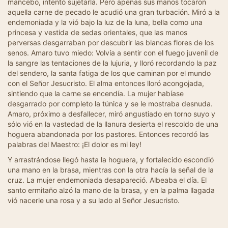
mancebo, intentó sujetarla. Pero apenas sus manos tocaron
aquella carne de pecado le acudió una gran turbación. Miró a la
endemoniada y la vió bajo la luz de la luna, bella como una
princesa y vestida de sedas orientales, que las manos
perversas desgarraban por descubrir las blancas flores de los
senos. Amaro tuvo miedo: Volvía a sentir con el fuego juvenil de
la sangre las tentaciones de la lujuria, y lloró recordando la paz
del sendero, la santa fatiga de los que caminan por el mundo
con el Señor Jesucristo. El alma entonces lloró acongojada,
sintiendo que la carne se encendía. La mujer habíase
desgarrado por completo la túnica y se le mostraba desnuda.
Amaro, próximo a desfallecer, miró angustiado en torno suyo y
sólo vió en la vastedad de la llanura desierta el rescoldo de una
hoguera abandonada por los pastores. Entonces recordó las
palabras del Maestro: ¡El dolor es mi ley!
Y arrastrándose llegó hasta la hoguera, y fortalecido escondió
una mano en la brasa, mientras con la otra hacía la señal de la
cruz. La mujer endemoniada desapareció. Albeaba el día. El
santo ermitaño alzó la mano de la brasa, y en la palma llagada
vió nacerle una rosa y a su lado al Señor Jesucristo.