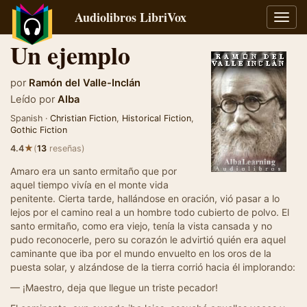
Audiolibros LibriVox
Alter
naveg
Un ejemplo
por
Ramón del Valle-Inclán
Leído por
Alba
Spanish ·
Christian Fiction
,
Historical Fiction
,
Gothic Fiction
★
4.4
(
13
reseñas)
Amaro era un santo ermitaño que por
aquel tiempo vivía en el monte vida
penitente. Cierta tarde, hallándose en oración, vió pasar a lo
lejos por el camino real a un hombre todo cubierto de polvo. El
santo ermitaño, como era viejo, tenía la vista cansada y no
pudo reconocerle, pero su corazón le advirtió quién era aquel
caminante que iba por el mundo envuelto en los oros de la
puesta solar, y alzándose de la tierra corrió hacia él implorando:
— ¡Maestro, deja que llegue un triste pecador!