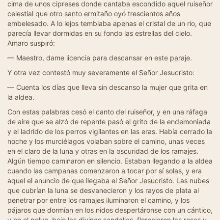
cima de unos cipreses donde cantaba escondido aquel ruiseñor
celestial que otro santo ermitaño oyó trescientos años
embelesado. A lo lejos temblaba apenas el cristal de un río, que
parecía llevar dormidas en su fondo las estrellas del cielo.
Amaro suspiró:
— Maestro, dame licencia para descansar en este paraje.
Y otra vez contestó muy severamente el Señor Jesucristo:
— Cuenta los días que lleva sin descanso la mujer que grita en
la aldea.
Con estas palabras cesó el canto del ruiseñor, y en una ráfaga
de aire que se alzó de repente pasó el grito de la endemoniada
y el ladrido de los perros vigilantes en las eras. Había cerrado la
noche y los murciélagos volaban sobre el camino, unas veces
en el claro de la luna y otras en la oscuridad de los ramajes.
Algún tiempo caminaron en silencio. Estaban llegando a la aldea
cuando las campanas comenzaron a tocar por sí solas, y era
aquel el anuncio de que llegaba el Señor Jesucristo. Las nubes
que cubrían la luna se desvanecieron y los rayos de plata al
penetrar por entre los ramajes iluminaron el camino, y los
pájaros que dormían en los nidos despertáronse con un cántico,
y en el polvo, bajo las divinas sandalias, florecieron las rosas y