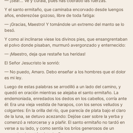
— ¡Sea!... Ve y cúrala, pues has cobrado las fuerzas.
Y el santo ermitaño, que caminaba encorvado desde luengos
años, enderezóse gozoso, libre de toda fatiga:
— ¡Gracias, Maestro! Y tomándole un extremo del manto se lo
besó.
Y como al inclinarse viese los divinos pies, que ensangrentaban
el polvo donde pisaban, murmuró avergonzado y enternecido:
— ¡Maestro, deja que restañe tus heridas!
El Señor Jesucristo le sonrió:
— No puedo, Amaro. Debo enseñar a los hombres que el dolor
es mi ley.
Luego de estas palabras se arrodilló a un lado del camino, y
quedó en oración mientras se alejaba el santo ermitaño. La
endemoniada, enredados los dedos en los cabellos, corría ante
él: Era una vieja vestida de harapos, con los senos velludos y
colgantes: En la orilla del río, que parecía de plata bajo el claro
de la luna, se detuvo acezando: Dejóse caer sobre la yerba y
comenzó a retorcerse y a plañir. El santo ermitaño no tardó en
verse a su lado, y como sentía los bríos generosos de un