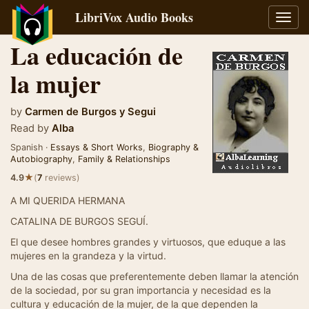
LibriVox Audio Books
Toggl
navig
La educación de
la mujer
by
Carmen de Burgos y Segui
Read by
Alba
Spanish ·
Essays & Short Works
,
Biography &
Autobiography
,
Family & Relationships
★
4.9
(
7
reviews)
A MI QUERIDA HERMANA
CATALINA DE BURGOS SEGUÍ.
El que desee hombres grandes y virtuosos, que eduque a las
mujeres en la grandeza y la virtud.
Una de las cosas que preferentemente deben llamar la atención
de la sociedad, por su gran importancia y necesidad es la
cultura y educación de la mujer, de la que dependen la