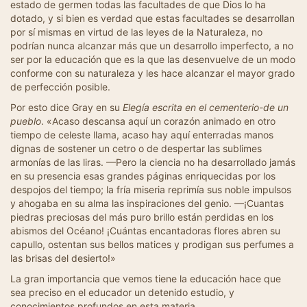
estado de germen todas las facultades de que Dios lo ha
dotado, y si bien es verdad que estas facultades se desarrollan
por sí mismas en virtud de las leyes de la Naturaleza, no
podrían nunca alcanzar más que un desarrollo imperfecto, a no
ser por la educación que es la que las desenvuelve de un modo
conforme con su naturaleza y les hace alcanzar el mayor grado
de perfección posible.
Por esto dice Gray en su
Elegía escrita en el cementerio-de un
pueblo
. «Acaso descansa aquí un corazón animado en otro
tiempo de celeste llama, acaso hay aquí enterradas manos
dignas de sostener un cetro o de despertar las sublimes
armonías de las liras. —Pero la ciencia no ha desarrollado jamás
en su presencia esas grandes páginas enriquecidas por los
despojos del tiempo; la fría miseria reprimía sus noble impulsos
y ahogaba en su alma las inspiraciones del genio. —¡Cuantas
piedras preciosas del más puro brillo están perdidas en los
abismos del Océano! ¡Cuántas encantadoras flores abren su
capullo, ostentan sus bellos matices y prodigan sus perfumes a
las brisas del desierto!»
La gran importancia que vemos tiene la educación hace que
sea preciso en el educador un detenido estudio, y
conocimientos profundos en esta materia.