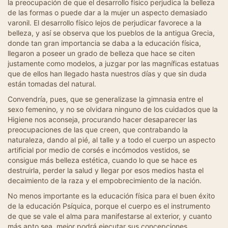
la preocupación de que el desarrollo físico perjudica la belleza
de las formas o puede dar a la mujer un aspecto demasiado
varonil. El desarrollo físico lejos de perjudicar favorece a la
belleza, y así se observa que los pueblos de la antigua Grecia,
donde tan gran importancia se daba a la educación física,
llegaron a poseer un grado de belleza que hace se citen
justamente como modelos, a juzgar por las magníficas estatuas
que de ellos han llegado hasta nuestros días y que sin duda
están tomadas del natural.
Convendría, pues, que se generalizase la gimnasia entre el
sexo femenino, y no se olvidara ninguno de los cuidados que la
Higiene nos aconseja, procurando hacer desaparecer las
preocupaciones de las que creen, que contrabando la
naturaleza, dando al pié, al talle y a todo el cuerpo un aspecto
artificial por medio de corsés e incómodos vestidos, se
consigue más belleza estética, cuando lo que se hace es
destruirla, perder la salud y llegar por esos medios hasta el
decaimiento de la raza y el empobrecimiento de la nación.
No menos importante es la educación física para el buen éxito
de la educación Psíquica, porque el cuerpo es el instrumento
de que se vale el alma para manifestarse al exterior, y cuanto
más apto sea, mejor podrá ejecutar sus concepciones.