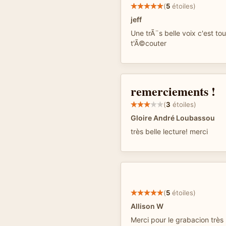
(
5
étoiles)
jeff
Une trÃ¨s belle voix c'est tou
t'Ã©couter
remerciements !
(
3
étoiles)
Gloire André Loubassou
très belle lecture! merci
(
5
étoiles)
Allison W
Merci pour le grabacion très 