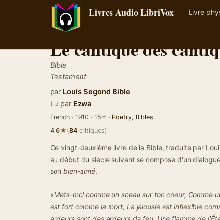
Livres Audio LibriVox
Livre phy
Le cantique des cantiq
Bible
Testament
par
Louis Segond Bible
Lu par
Ezwa
French · 1910 · 15m ·
Poetry
,
Bibles
★
4.6
(
84
critiques)
Ce vingt-deuxième livre de la Bible, traduite par Lou
au début du siècle suivant se compose d'un dialogu
son
bien-aimé
.
«Mets-moi comme un sceau sur ton coeur, Comme un 
est fort comme la mort, La jalousie est inflexible com
ardeurs sont des ardeurs de feu, Une flamme de l'Éte