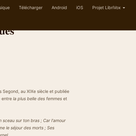
sique
Télécharger
Android
iOS
Projet LibriVox
ues
is Segond, au XIXe siècle et publiée
e entre
la plus belle des femmes
et
sceau sur ton bras ; Car l'amour
me le séjour des morts ; Ses
rnel.