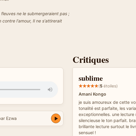
 fleuves ne le submergeraient pas ;
ontre l'amour, Il ne s'attirerait
Critiques
sublime
(
5
étoiles)
Amani Kongo
je suis amoureux de cette voix
tonalité est parfaite, les vari
exceptionnelles. une lecture
par Ezwa
silencieuse le ton parfait. br
brillante lecture surtout le li
sensuel !