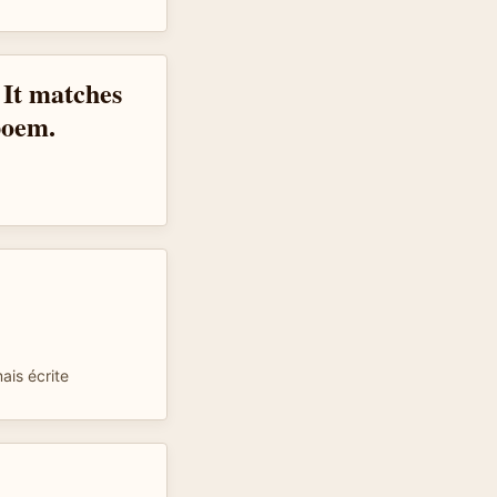
 It matches
poem.
ais écrite