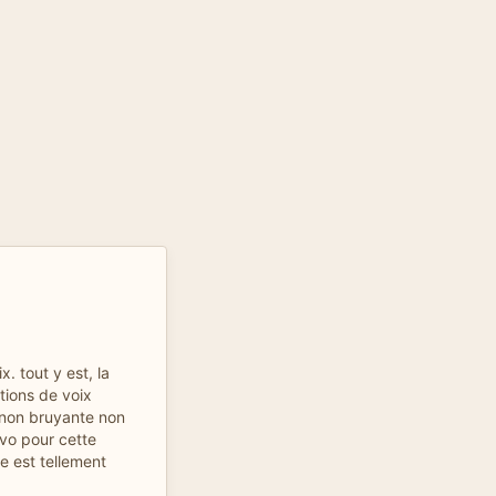
. tout y est, la
ations de voix
 non bruyante non
avo pour cette
vre est tellement