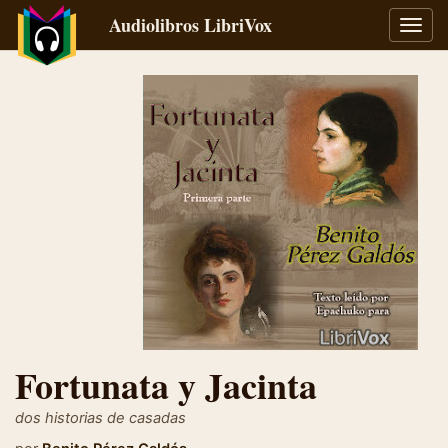
Audiolibros LibriVox
Alter
naveg
Fortunata y Jacinta
dos historias de casadas