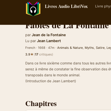
Livres Audio LibriVox
Livre phy
Fables de La Fontaine
par
Jean de la Fontaine
Lu par
Jean Lambert
French · 1668 · 47m ·
Animals & Nature
,
Myths
,
Satire
,
Le
★
3.9
(
17
critiques)
Dans ce livre sixième comme dans tous les autres liv
serez à même de constater la fine observation des 
transposés dans le monde animal.
(Introduction de Jean Lambert)
Chapitres