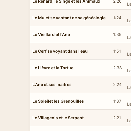
Le Renard, le Singe et les Animaux
2:26
L
Le Mulet se vantant de sa généalogie
1:24
L
Le Vieillard et l'Ane
1:39
L
Le Cerf se voyant dans l'eau
1:51
L
Le Lièvre et la Tortue
2:38
L
L'Ane et ses maitres
2:24
L
Le Soleilet les Grenouilles
1:37
L
Le Villageois et le Serpent
2:21
L