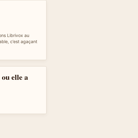
ons Librivox au
able, c’est agaçant
 ou elle a