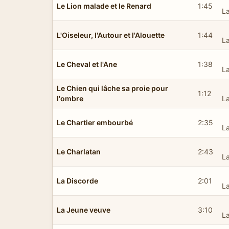
Le Lion malade et le Renard
1:45
L
L'Oiseleur, l'Autour et l'Alouette
1:44
L
Le Cheval et l'Ane
1:38
L
Le Chien qui lâche sa proie pour
1:12
l'ombre
L
Le Chartier embourbé
2:35
L
Le Charlatan
2:43
L
La Discorde
2:01
L
La Jeune veuve
3:10
L