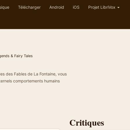
sique
Télécharger
Android
iOS
Projet LibriVox
gends & Fairy Tales
res des Fables de La Fontaine, vous
éternels comportements humains
Critiques