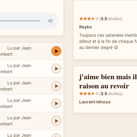
(
3.5
étoiles)
Reyko
Toujours ces satanées menti
début et à la fin de chaque f
au dernier degré 😤
Lu par Jean
ambert
Lu par Jean
ambert
j'aime bien mais il
Lu par Jean
raison au revoir
ambert
(
3.5
étoiles)
Lu par Jean
Laurent lehoux
ambert
Lu par Jean
ambert
Lu par Jean