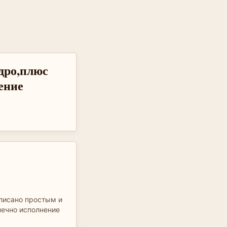
удро,плюс
ение
писано простым и
нечно исполнение