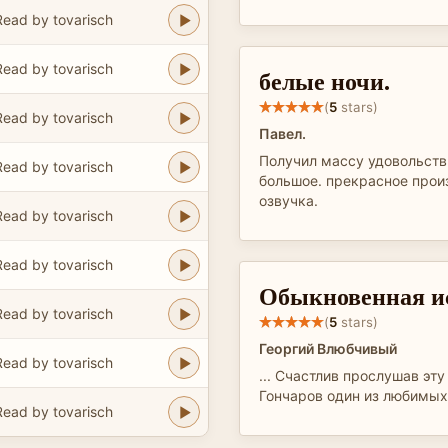
Read by tovarisch
Read by tovarisch
белые ночи.
(
5
stars)
Read by tovarisch
Павел.
Получил массу удовольств
Read by tovarisch
большое. прекрасное прои
озвучка.
Read by tovarisch
Read by tovarisch
Обыкновенная и
Read by tovarisch
(
5
stars)
Георгий Влюбчивый
Read by tovarisch
... Счастлив прослушав эту к
Гончаров один из любимых 
Read by tovarisch