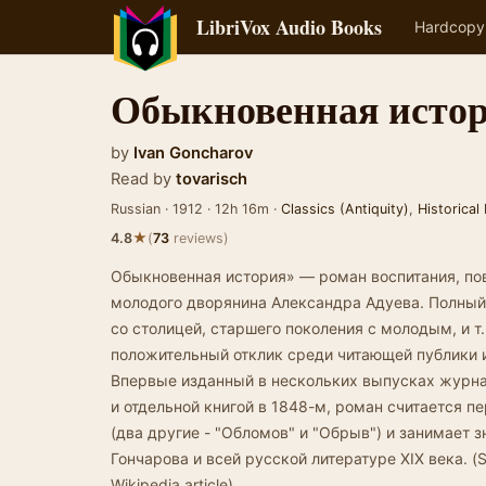
LibriVox Audio Books
Hardcopy
Обыкновенная исто
by
Ivan Goncharov
Read by
tovarisch
Russian · 1912 · 12h 16m ·
Classics (Antiquity)
,
Historical 
★
4.8
(
73
reviews)
Обыкновенная история» — роман воспитания, по
молодого дворянина Александра Адуева. Полный
со столицей, старшего поколения с молодым, и т
положительный отклик среди читающей публики и
Впервые изданный в нескольких выпусках журна
и отдельной книгой в 1848-м, роман считается 
(два другие - "Обломов" и "Обрыв") и занимает 
Гончарова и всей русской литературе XIX века. (S
Wikipedia article)