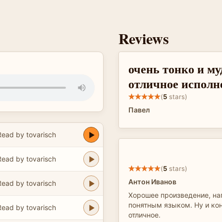
Reviews
очень тонко и м
отличное исполн
(
5
stars)
Павел
Read by tovarisch
Read by tovarisch
(
5
stars)
Антон Иванов
Read by tovarisch
Хорошее произведение, на
понятным языком. Ну и ко
Read by tovarisch
отличное.