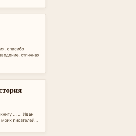
ия. спасибо
зведение. отличная
стория
нигу ... ... Иван
моих писателей...