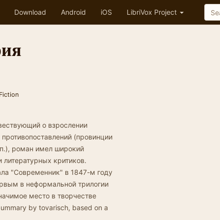
Download
Android
iOS
LibriVox Project
рия
Fiction
вествующий о взрослении
 противопоставлений (провинции
.п.), роман имел широкий
 литературных критиков.
ла "Современник" в 1847-м году
первым в неформальной трилогии
значимое место в творчестве
ummary by tovarisch, based on a