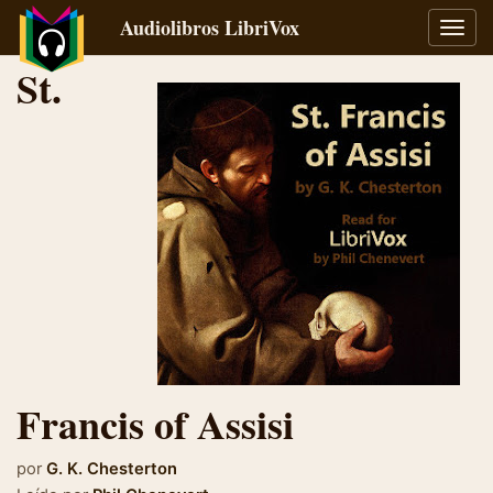
Audiolibros LibriVox
Alter
naveg
St.
Francis of Assisi
por
G. K. Chesterton