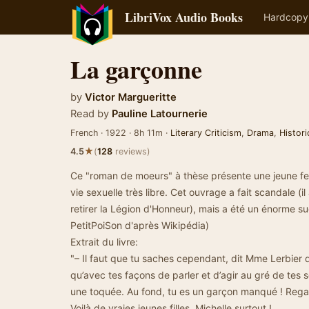
LibriVox Audio Books
Hardcopy
La garçonne
by
Victor Margueritte
Read by
Pauline Latournerie
French · 1922 · 8h 11m ·
Literary Criticism
,
Drama
,
Histori
★
4.5
(
128
reviews)
Ce "roman de moeurs" à thèse présente une jeune 
vie sexuelle très libre. Cet ouvrage a fait scandale (il
retirer la Légion d'Honneur), mais a été un énorme su
PetitPoiSon d'après Wikipédia)
Extrait du livre:
"– Il faut que tu saches cependant, dit Mme Lerbier d
qu’avec tes façons de parler et d’agir au gré de tes s
une toquée. Au fond, tu es un garçon manqué ! Regar
Voilà de vraies jeunes filles. Michelle surtout !