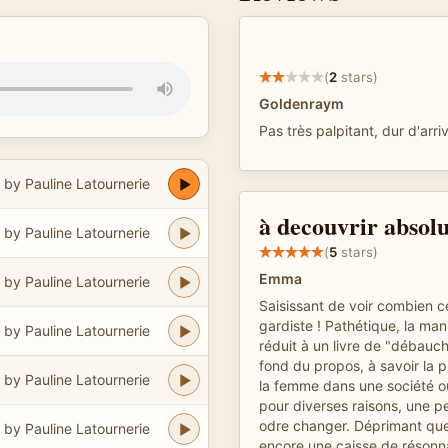
(
2
stars)
Goldenraym
Pas très palpitant, dur d'arri
by Pauline Latournerie
à decouvrir absol
by Pauline Latournerie
(
5
stars)
Emma
by Pauline Latournerie
Saisissant de voir combien ce
gardiste ! Pathétique, la man
by Pauline Latournerie
réduit à un livre de "débauche
fond du propos, à savoir la 
by Pauline Latournerie
la femme dans une société o
pour diverses raisons, une pe
odre changer. Déprimant que
by Pauline Latournerie
encore une caisse de résonn