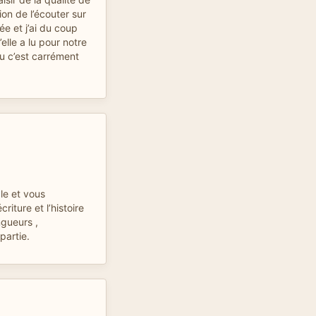
sion de l’écouter sur
e et j’ai du coup
elle a lu pour notre
au c’est carrément
le et vous
riture et l’histoire
ngueurs ,
artie.