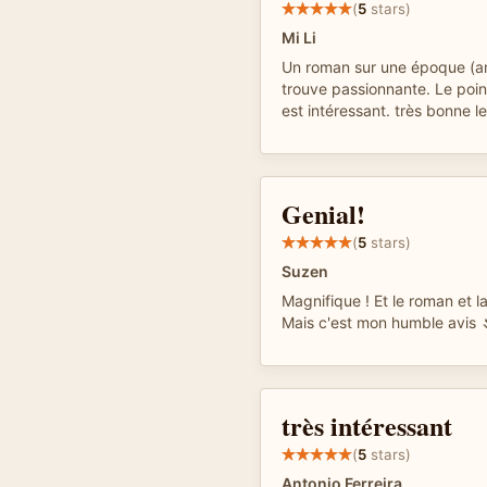
(
5
stars)
Mi Li
Un roman sur une époque (an
trouve passionnante. Le poin
est intéressant. très bonne l
Genial!
(
5
stars)
Suzen
Magnifique ! Et le roman et la
Mais c'est mon humble avis 
très intéressant
(
5
stars)
Antonio Ferreira