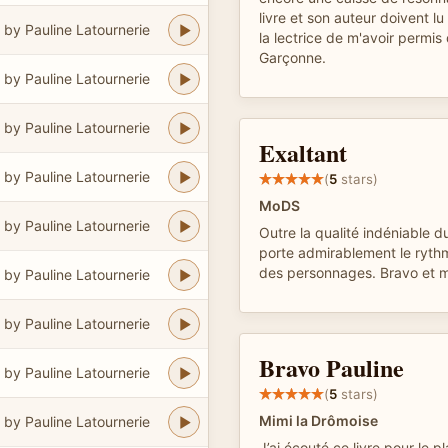
livre et son auteur doivent lu
by Pauline Latournerie
la lectrice de m'avoir permis
Garçonne.
by Pauline Latournerie
by Pauline Latournerie
Exaltant
by Pauline Latournerie
(
5
stars)
MoDS
by Pauline Latournerie
Outre la qualité indéniable d
porte admirablement le rythm
des personnages. Bravo et m
by Pauline Latournerie
by Pauline Latournerie
Bravo Pauline
by Pauline Latournerie
(
5
stars)
Mimi la Drômoise
by Pauline Latournerie
J’ai écouté ce livre pour le pl