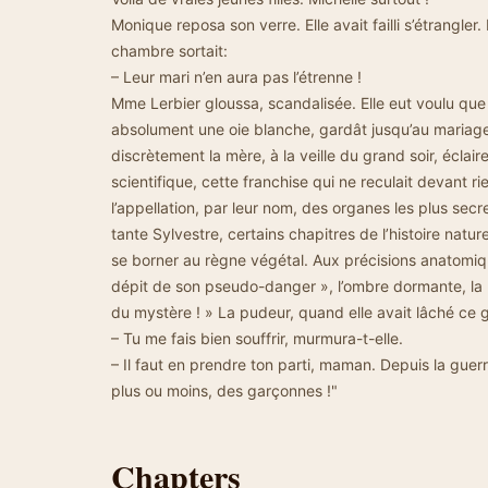
Monique reposa son verre. Elle avait failli s’étrangler
chambre sortait:
– Leur mari n’en aura pas l’étrenne !
Mme Lerbier gloussa, scandalisée. Elle eut voulu que
absolument une oie blanche, gardât jusqu’au mariag
discrètement la mère, à la veille du grand soir, éclair
scientifique, cette franchise qui ne reculait devant 
l’appellation, par leur nom, des organes les plus secre
tante Sylvestre, certains chapitres de l’histoire nature
se borner au règne végétal. Aux précisions anatomiq
dépit de son pseudo-danger », l’ombre dormante, la p
du mystère ! » La pudeur, quand elle avait lâché ce gr
– Tu me fais bien souffrir, murmura-t-elle.
– Il faut en prendre ton parti, maman. Depuis la gu
plus ou moins, des garçonnes !"
Chapters