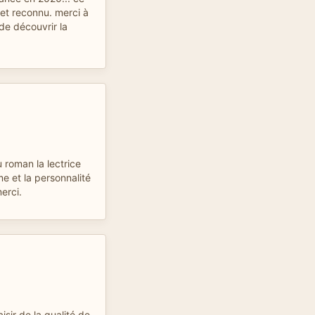
 et reconnu. merci à
 de découvrir la
u roman la lectrice
e et la personnalité
erci.
aisir de la qualité de