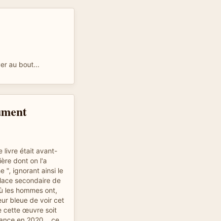
ver au bout...
ument
 livre était avant-
ière dont on l'a
 ", ignorant ainsi le
place secondaire de
ù les hommes ont,
ur bleue de voir cet
 cette œuvre soit
ance en 2020... ce