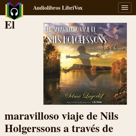
Audiolibros LibriVox
Alter
naveg
El
maravilloso viaje de Nils
Holgerssons a través de