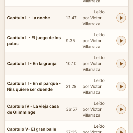
Villarraza
Leído
Capítulo II - La noche
12:47
por Victor
Villarraza
Leído
Capítulo II - El juego de los
9:35
por Victor
patos
Villarraza
Leído
Capítulo III - En la granja
10:10
por Victor
Villarraza
Leído
Capítulo III - En el parque -
21:29
por Victor
Nils quiere ser duende
Villarraza
Leído
Capítulo IV - La vieja casa
36:57
por Victor
de Glimminge
Villarraza
Leído
Capítulo V- El gran baile
27:25
por Victor