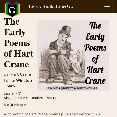
Livres Audio LibriVox
Bascu
la
The
navig
Early
Poems
of Hart
Crane
par
Hart Crane
Lu par
Winston
Tharp
English · 31m ·
Single Author Collections
,
Poetry
★
5
(
4
critiques)
A collection of Hart Crane poems published before 1923.