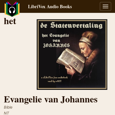
LibriVox Audio Books
Toggl
navig
het
Evangelie van Johannes
Bible
NT