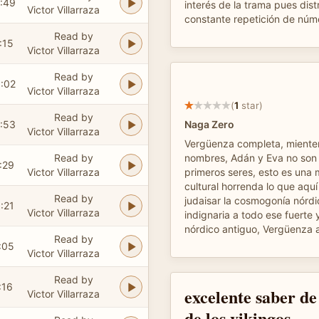
:49
interés de la trama pues dist
Victor Villarraza
constante repetición de núme
Read by
:15
Victor Villarraza
Read by
:02
Victor Villarraza
(
1
star)
Read by
:53
Naga Zero
Victor Villarraza
Vergüenza completa, mienten
Read by
nombres, Adán y Eva no son 
:29
Victor Villarraza
primeros seres, esto es una 
cultural horrenda lo que aqu
Read by
judaisar la cosmogonía nórdi
:21
Victor Villarraza
indignaria a todo ese fuerte
nórdico antiguo, Vergüenza 
Read by
:05
Victor Villarraza
Read by
:16
excelente saber de 
Victor Villarraza
de los vikingos