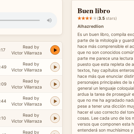
Buen libro
(
3.5
stars)
Alhazredlion
Es un buen libro, compila e
parte de la mitología y guar
hace más comprensible el a
Read by
:17
que no son conocidos común
Victor Villarraza
parte me parece una lectura 
Read by
puesto que esta repleta de a
:49
Victor Villarraza
textos, hay capítulos enteros
hace más que enunciar disti
Read by
personajes principales de la 
:09
Victor Villarraza
general un lenguaje coloquia
ardua la tarea de proseguir e
Read by
que no me ha agradado nada
:44
Victor Villarraza
pese a tener una dicción muy
hacer el uso correcto del ton
Read by
:10
cosas. Lee cada uno de los 
Victor Villarraza
versos que componen esta h
entenderá son muchísimos y 
Read by