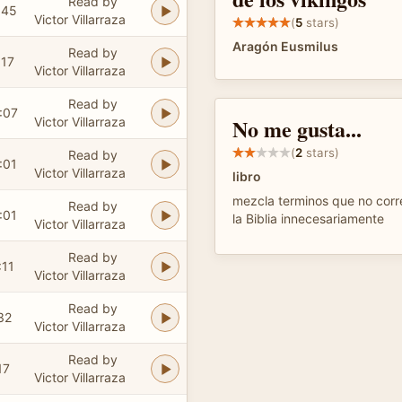
Read by
:45
Victor Villarraza
(
5
stars)
Aragón Eusmilus
Read by
:17
Victor Villarraza
Read by
:07
No me gusta...
Victor Villarraza
(
2
stars)
Read by
:01
Victor Villarraza
libro
mezcla terminos que no cor
Read by
:01
la Biblia innecesariamente
Victor Villarraza
Read by
:11
Victor Villarraza
Read by
32
Victor Villarraza
Read by
17
Victor Villarraza