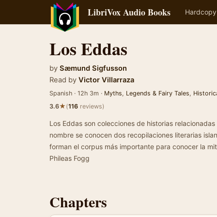
LibriVox Audio Books
Hardcopy
Los Eddas
by
Sæmund Sigfusson
Read by
Victor Villarraza
Spanish · 12h 3m ·
Myths
,
Legends & Fairy Tales
,
Historic
★
3.6
(
116
reviews)
Los Eddas son colecciones de historias relacionadas 
nombre se conocen dos recopilaciones literarias isl
forman el corpus más importante para conocer la mi
Phileas Fogg
Chapters