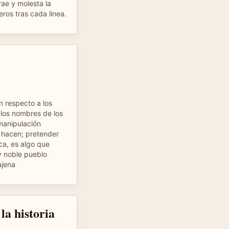
rae y molesta la
ros tras cada linea.
 respecto a los
los nombres de los
manipulación
í hacen; pretender
ca, es algo que
 y noble pueblo
ajena
la historia