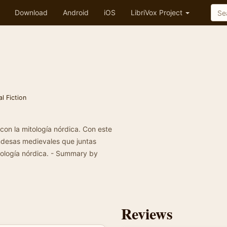
Download
Android
iOS
LibriVox Project
al Fiction
con la mitología nórdica. Con este
andesas medievales que juntas
tología nórdica. - Summary by
Reviews