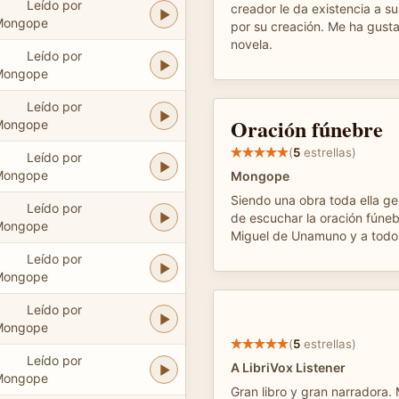
Leído por
creador le da existencia a su
Mongope
por su creación. Me ha gust
novela.
Leído por
Mongope
Leído por
Oración fúnebre
Mongope
(
5
estrellas)
Leído por
Mongope
Mongope
Siendo una obra toda ella ge
Leído por
de escuchar la oración fúneb
Mongope
Miguel de Unamuno y a todos
Leído por
Mongope
Leído por
Mongope
(
5
estrellas)
Leído por
A LibriVox Listener
Mongope
Gran libro y gran narradora. 