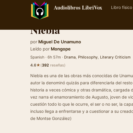
Audiolibros LibriVox
Libro físico
Niebla
por
Miguel De Unamuno
Leído por
Mongope
Spanish · 6h 57m ·
Drama
,
Philosophy
,
Literary Criticism
★
4.6
(
392
reseñas)
Niebla es una de las obras más conocidas de Unamuno
autor la denominó quizás para diferenciarla del rest
historia a veces cómica y otras dramática, cargada de
vez narra el enamoramiento de Augusto, joven de 
cuestión todo lo que le ocurre, el ser o no ser, la ca
incluso llega a enfrentarse y a cuestionar a su cre
de Montse González)