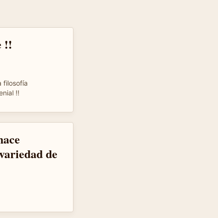
 !!
 filosofía
nial !!
hace
 variedad de