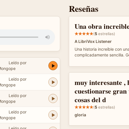
Reseñas
Una obra increible
(
5
estrellas)
A LibriVox Listener
Una historia increíble con una
complicadamente sencilla. Ge
Leído por
Mongope
Leído por
muy interesante , 
Mongope
cuestionarse gran
Leído por
cosas del d
Mongope
(
5
estrellas)
Leído por
gloria
Mongope
Leído por