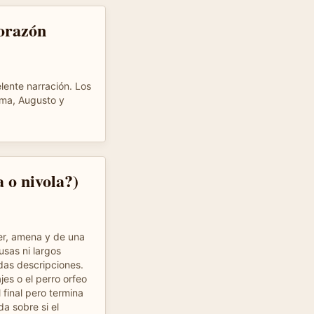
orazón
lente narración. Los
lma, Augusto y
a o nivola?)
er, amena y de una
usas ni largos
das descripciones.
es o el perro orfeo
 final pero termina
a sobre si el