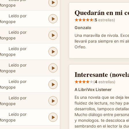
Mongope
Quedarán en mi c
Leído por
(
5
estrellas)
Mongope
Gonzalo
Leído por
Una maravilla de nivola. Exce
Mongope
llevaré para siempre en mi a
Orfeo.
Leído por
Mongope
Leído por
Mongope
Interesante (novel
Leído por
(
4
estrellas)
Mongope
A LibriVox Listener
Es una novela que se deja le
Leído por
fluidez de lectura, no hay pa
Mongope
desarrollos, tampoco detalla
Leído por
Mucho diálogo entre personaj
Mongope
y monologos. te descoloca el
sembrando en el lector la dud