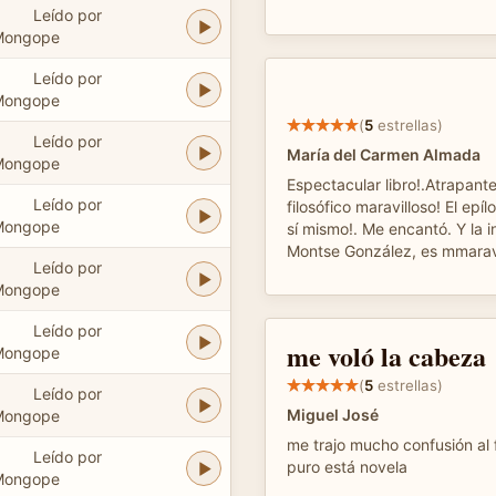
Leído por
Mongope
Leído por
Mongope
(
5
estrellas)
Leído por
María del Carmen Almada
Mongope
Espectacular libro!.Atrapant
Leído por
filosófico maravilloso! El epí
Mongope
sí mismo!. Me encantó. Y la i
Montse González, es mmaravi
Leído por
Mongope
Leído por
me voló la cabeza
Mongope
(
5
estrellas)
Leído por
Miguel José
Mongope
me trajo mucho confusión al f
Leído por
puro está novela
Mongope