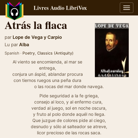
Livres Audio LibriVox
Bascu
la
Atrás la flaca
navig
par
Lope de Vega y Carpio
Lu par
Alba
Spanish ·
Poetry
,
Classics (Antiquity)
Al viento se encomienda, al mar se
entrega,
conjura un áspid, ablandar procura
con tiernos ruegos una peña dura
o las rocas del mar donde navega.
Pide seguridad a la fe griega,
consejo al loco, y al enfermo cura,
verdad al juego, sol en noche oscura,
y fruto al polo donde aquél no llega.
Que juzgue de colores pide al ciego,
desnudo y sólo al salteador se atreve,
licor precioso de las rocas saca.