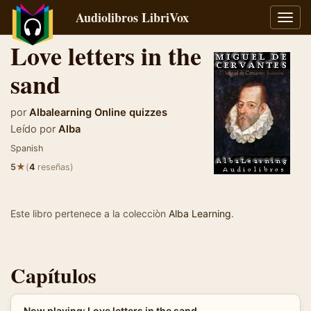
Audiolibros LibriVox
Alter
naveg
Love letters in the
sand
por
Albalearning Online quizzes
Leído por
Alba
Spanish
★
5
(
4
reseñas)
Este libro pertenece a la colecciòn
Alba Learning
.
Capítulos
Now playing: Love letters in the sand