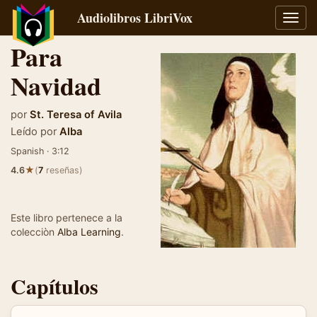
Audiolibros LibriVox
Alter
naveg
Para
Navidad
por
St. Teresa of Avila
Leído por
Alba
Spanish · 3:12
★
4.6
(
7
reseñas)
Este libro pertenece a la
colecciòn
Alba Learning
.
Capítulos