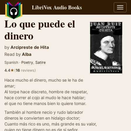
LibriVox Audio Books
Toggl
navig
Lo que puede el
dinero
by
Arcipreste de Hita
Read by
Alba
Spanish ·
Poetry
,
Satire
★
4.4
(
16
reviews)
Hace mucho el dinero, mucho se le ha de
amar;
Al torpe hace discreto, hombre de respetar,
hace correr al cojo al mudo le hace hablar;
el que no tiene manos bien lo quiere tomar.
También al hombre necio y rudo labrador
dineros le convierten en hidalgo doctor;
Cuanto más rico es uno, más grande es su valor,
quien no tiene dinero no es de sí señor.