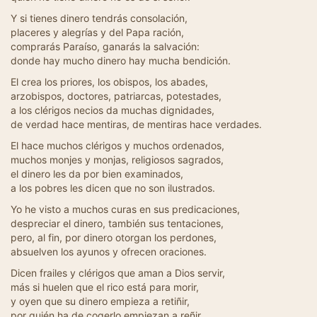
Y si tienes dinero tendrás consolación,
placeres y alegrías y del Papa ración,
comprarás Paraíso, ganarás la salvación:
donde hay mucho dinero hay mucha bendición.
El crea los priores, los obispos, los abades,
arzobispos, doctores, patriarcas, potestades,
a los clérigos necios da muchas dignidades,
de verdad hace mentiras, de mentiras hace verdades.
El hace muchos clérigos y muchos ordenados,
muchos monjes y monjas, religiosos sagrados,
el dinero les da por bien examinados,
a los pobres les dicen que no son ilustrados.
Yo he visto a muchos curas en sus predicaciones,
despreciar el dinero, también sus tentaciones,
pero, al fin, por dinero otorgan los perdones,
absuelven los ayunos y ofrecen oraciones.
Dicen frailes y clérigos que aman a Dios servir,
más si huelen que el rico está para morir,
y oyen que su dinero empieza a retiñir,
por quién ha de cogerlo empiezan a reñir.