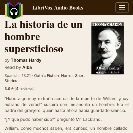
LibriVox Audio Books
Toggl
navig
La historia de un
hombre
supersticioso
by
Thomas Hardy
Read by
Alba
Spanish · 13:21 ·
Gothic Fiction
,
Horror
,
Short
Stories
★
3.9
(
4
reviews)
“Hubo algo muy extraño acerca de la muerte de William, ¡muy
extraño de veras!” suspiró con melancolía un hombre. Era el
padre del granjero, quien hasta ahora había guardado silencio.
“¿Y que pudo haber sido?” preguntó Mr. Lackland.
William, como muchos saben, era curioso, un hombre callado;