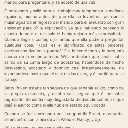
marido para preguntarle, y se acostó de una vez.
Él se levantó y salió para su trabajo muy temprano a la mañana
siguiente, mucho antes de que ella se levantara, así que la
mujer aguardó el regreso del marido para el almuerzo con gran
ansiedad para oír la explicación, ya que habiendo pensado el
asunto durante el día solo le había dejado más sobresaltada.
Cuando llegó a comer, dijo, antes que ella pudiera preguntar
cualquier cosa, "¿cuál es el significado de estas palabras
escritas con tiza en la puerta?” Ella le contó todo y le preguntó
acerca de la noche anterior. William declaró que jamás había
salido de su cama luego de acostarse, habiéndose de hecho
desvestido, acostado y dormido casi instantáneamente, no
levantándose hasta que el reloj dio las cinco, y él partió para su
trabajo.
Betty Privett estaba tan segura de que él había salido, como de
su propia existencia, y estaba casi segura que él no había
regresado. Se sentía muy disgustada de discutir con él, así que
dejó el asunto como si ella hubiera estado equivocada.
Cuando se fue caminando por Longpuddle Street, más tarde,
se encontró con la hija de Jim Weedle, Nancy, y dijo:
“¡Bien, Nancy, te ves con sueño hoy!”