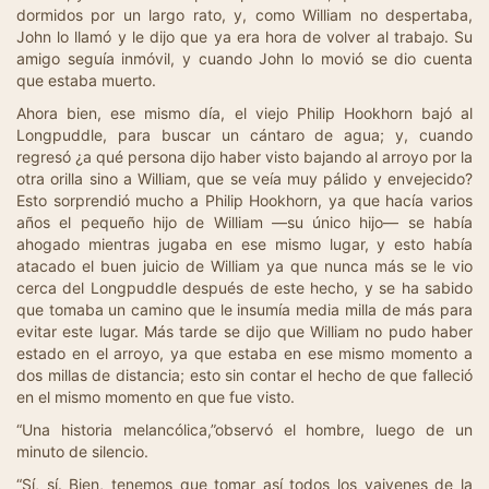
dormidos por un largo rato, y, como William no despertaba,
John lo llamó y le dijo que ya era hora de volver al trabajo. Su
amigo seguía inmóvil, y cuando John lo movió se dio cuenta
que estaba muerto.
Ahora bien, ese mismo día, el viejo Philip Hookhorn bajó al
Longpuddle, para buscar un cántaro de agua; y, cuando
regresó ¿a qué persona dijo haber visto bajando al arroyo por la
otra orilla sino a William, que se veía muy pálido y envejecido?
Esto sorprendió mucho a Philip Hookhorn, ya que hacía varios
años el pequeño hijo de William —su único hijo— se había
ahogado mientras jugaba en ese mismo lugar, y esto había
atacado el buen juicio de William ya que nunca más se le vio
cerca del Longpuddle después de este hecho, y se ha sabido
que tomaba un camino que le insumía media milla de más para
evitar este lugar. Más tarde se dijo que William no pudo haber
estado en el arroyo, ya que estaba en ese mismo momento a
dos millas de distancia; esto sin contar el hecho de que falleció
en el mismo momento en que fue visto.
“Una historia melancólica,”observó el hombre, luego de un
minuto de silencio.
“Sí, sí. Bien, tenemos que tomar así todos los vaivenes de la