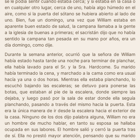
se le podía sentir cuando estaba cerca; y si estaba en la casa o
en cualquier otro lugar, cerca de uno, había algo húmedo en el
aire, como si la puerta del sótano se hubiera abierto al lado de
uno. Bien, fue un domingo, una vez que William estaba en
aparente buen estado de salud, la campana llamaba a la gente
a la iglesia de buenas a primeras; el sacristán dijo que no había
sentido la campana tan pesada en su mano por años, era un
día domingo, como dije.
Durante la semana anterior, ocurrió que la señora de William
había estado hasta tarde una noche para terminar de planchar,
ella había lavado para el Sr. y la Sra. Hardcome. Su marido
había terminado la cena, y marchado a la cama como era usual
hacía ya una o dos horas. Mientras ella estaba planchando, lo
escuchó bajando las escaleras; se detuvo para ponerse las
botas, que estaban al pie de la escalera, donde siempre las
dejaba, y luego pasó por la sala de estar donde ella seguía
planchando, pasando a través del mismo hacia la puerta. Esta
era la única manera de ir desde la escalera hacia el exterior de
la casa. Ninguno de los dos dijo palabra alguna, William no era
un hombre de mucho hablar, en tanto su esposa se hallaba
ocupada en sus labores. El hombre salió y cerró la puerta tras
de sí. Ella no prestó mayor atención, pensando que su marido