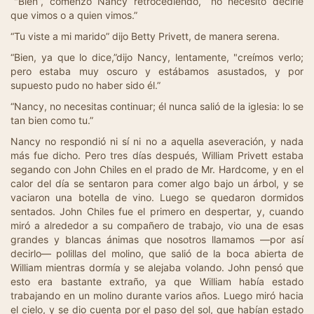
“"Bien”, comenzó Nancy retrocediendo, “no necesito decirle
que vimos o a quien vimos.”
“Tu viste a mi marido” dijo Betty Privett, de manera serena.
“Bien, ya que lo dice,”dijo Nancy, lentamente, "creímos verlo;
pero estaba muy oscuro y estábamos asustados, y por
supuesto pudo no haber sido él.”
“Nancy, no necesitas continuar; él nunca salió de la iglesia: lo se
tan bien como tu.”
Nancy no respondió ni sí ni no a aquella aseveración, y nada
más fue dicho. Pero tres días después, William Privett estaba
segando con John Chiles en el prado de Mr. Hardcome, y en el
calor del día se sentaron para comer algo bajo un árbol, y se
vaciaron una botella de vino. Luego se quedaron dormidos
sentados. John Chiles fue el primero en despertar, y, cuando
miró a alrededor a su compañero de trabajo, vio una de esas
grandes y blancas ánimas que nosotros llamamos —por así
decirlo— polillas del molino, que salió de la boca abierta de
William mientras dormía y se alejaba volando. John pensó que
esto era bastante extraño, ya que William había estado
trabajando en un molino durante varios años. Luego miró hacia
el cielo, y se dio cuenta por el paso del sol, que habían estado