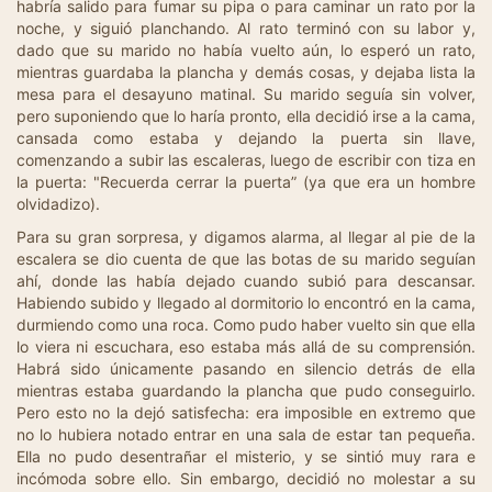
habría salido para fumar su pipa o para caminar un rato por la
noche, y siguió planchando. Al rato terminó con su labor y,
dado que su marido no había vuelto aún, lo esperó un rato,
mientras guardaba la plancha y demás cosas, y dejaba lista la
mesa para el desayuno matinal. Su marido seguía sin volver,
pero suponiendo que lo haría pronto, ella decidió irse a la cama,
cansada como estaba y dejando la puerta sin llave,
comenzando a subir las escaleras, luego de escribir con tiza en
la puerta: "Recuerda cerrar la puerta” (ya que era un hombre
olvidadizo).
Para su gran sorpresa, y digamos alarma, al llegar al pie de la
escalera se dio cuenta de que las botas de su marido seguían
ahí, donde las había dejado cuando subió para descansar.
Habiendo subido y llegado al dormitorio lo encontró en la cama,
durmiendo como una roca. Como pudo haber vuelto sin que ella
lo viera ni escuchara, eso estaba más allá de su comprensión.
Habrá sido únicamente pasando en silencio detrás de ella
mientras estaba guardando la plancha que pudo conseguirlo.
Pero esto no la dejó satisfecha: era imposible en extremo que
no lo hubiera notado entrar en una sala de estar tan pequeña.
Ella no pudo desentrañar el misterio, y se sintió muy rara e
incómoda sobre ello. Sin embargo, decidió no molestar a su