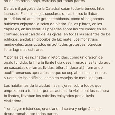
arriba, estrellas abajo, estrellas por todas partes.
De las mil gárgolas de la Catedral caían todavía tenues hilos
lechosos. En los encajes seculares de las torres brillaban
prendidas millares de gotas temblonas, como si los gnomos
hubiesen enjoyado la selva de piedra. En los plintos, en los
capiteles, en las estatuas posadas sobre las columnas; en las
cornisas, en el calado de las ojivas, en todas las salientes de los
edificios, anidaban glóbulos de luz mate. Los monstruos
medievales, acurrucados en actitudes grotescas, parecían
llorar lágrimas estelares.
Y por las calles inclinadas y retorcidas, como un dragón de
ópalo fundido, la linfa brillante huía desenfrenada, saltando aquí
en cascadas de llamas lívidas, bifurcándose allá, formando
acullá remansos aperlados en que se copiaban las eminentes
siluetas de los edificios, como en espejos de metal antiguo…
Los habitantes de la ciudad (las mujeres, sobre todo), que
empezaban a transitar por las aceras de viejas baldosas ahora
brillantes, llevaban los cabellos enjoyados por la lluvia
cintiladora.
Y un fulgor misterioso, una claridad suave y enigmática se
desparramaba por todas partes.