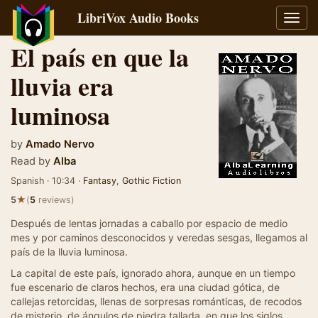
LibriVox Audio Books
Toggl
navig
El país en que la
lluvia era
luminosa
by
Amado Nervo
Read by
Alba
Spanish · 10:34 ·
Fantasy
,
Gothic Fiction
★
5
(
5
reviews)
Después de lentas jornadas a caballo por espacio de medio
mes y por caminos desconocidos y veredas sesgas, llegamos al
país de la lluvia luminosa.
La capital de este país, ignorado ahora, aunque en un tiempo
fue escenario de claros hechos, era una ciudad gótica, de
callejas retorcidas, llenas de sorpresas románticas, de recodos
de misterio, de ángulos de piedra tallada, en que los siglos