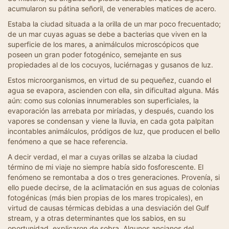
acumularon su pátina señoril, de venerables matices de acero.
Estaba la ciudad situada a la orilla de un mar poco frecuentado;
de un mar cuyas aguas se debe a bacterias que viven en la
superficie de los mares, a animálculos microscópicos que
poseen un gran poder fotogénico, semejante en sus
propiedades al de los cocuyos, luciérnagas y gusanos de luz.
Estos microorganismos, en virtud de su pequeñez, cuando el
agua se evapora, ascienden con ella, sin dificultad alguna. Más
aún: como sus colonias innumerables son superficiales, la
evaporación las arrebata por miríadas, y después, cuando los
vapores se condensan y viene la lluvia, en cada gota palpitan
incontables animálculos, pródigos de luz, que producen el bello
fenómeno a que se hace referencia.
A decir verdad, el mar a cuyas orillas se alzaba la ciudad
término de mi viaje no siempre había sido fosforescente. El
fenómeno se remontaba a dos o tres generaciones. Provenía, si
ello puede decirse, de la aclimatación en sus aguas de colonias
fotogénicas (más bien propias de los mares tropicales), en
virtud de causas térmicas debidas a una desviación del Gulf
stream, y a otras determinantes que los sabios, en su
oportunidad, explicaron de sobra. Algunos ancianos del