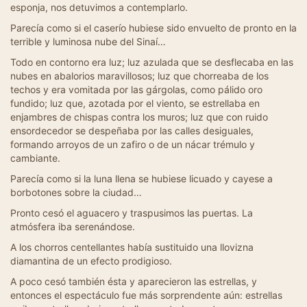
esponja, nos detuvimos a contemplarlo.
Parecía como si el caserío hubiese sido envuelto de pronto en la
terrible y luminosa nube del Sinaí…
Todo en contorno era luz; luz azulada que se desflecaba en las
nubes en abalorios maravillosos; luz que chorreaba de los
techos y era vomitada por las gárgolas, como pálido oro
fundido; luz que, azotada por el viento, se estrellaba en
enjambres de chispas contra los muros; luz que con ruido
ensordecedor se despeñaba por las calles desiguales,
formando arroyos de un zafiro o de un nácar trémulo y
cambiante.
Parecía como si la luna llena se hubiese licuado y cayese a
borbotones sobre la ciudad…
Pronto cesó el aguacero y traspusimos las puertas. La
atmósfera iba serenándose.
A los chorros centellantes había sustituido una llovizna
diamantina de un efecto prodigioso.
A poco cesó también ésta y aparecieron las estrellas, y
entonces el espectáculo fue más sorprendente aún: estrellas