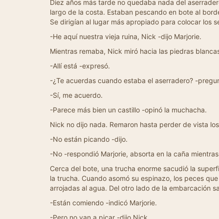
Diez años más tarde no quedaba nada del aserradero,
largo de la costa. Estaban pescando en bote al bord
Se dirigían al lugar más apropiado para colocar los s
-He aquí nuestra vieja ruina, Nick -dijo Marjorie.
Mientras remaba, Nick miró hacia las piedras blancas
-Allí está -expresó.
-¿Te acuerdas cuando estaba el aserradero? -pregun
-Sí, me acuerdo.
-Parece más bien un castillo -opinó la muchacha.
Nick no dijo nada. Remaron hasta perder de vista los 
-No están picando -dijo.
-No -respondió Marjorie, absorta en la caña mientras
Cerca del bote, una trucha enorme sacudió la superfi
la trucha. Cuando asomó su espinazo, los peces que
arrojadas al agua. Del otro lado de la embarcación sa
-Están comiendo -indicó Marjorie.
-Pero no van a picar -dijo Nick.