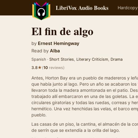
LibriVox Audio Books
Hardcopy
El fin de algo
by
Ernest Hemingway
Read by
Alba
Spanish ·
Short Stories
,
Literary Criticism
,
Drama
★
3.8
(
10
reviews)
Antes, Horton Bay era un pueblo de madereros y leña
que había junto al lago. Pero un año se acabaron los
llevaron toda la madera amontonada en el patio. De
trabajado allí embarcaron en una de las goletas. La e
circulares giratorias y todas las ruedas, correas 
hermético. Una vez henchidas las velas, el barco em
pueblo.
Las casas de un piso, la cantina, el almacén de la c
de serrín que se extendía a la orilla del lago.