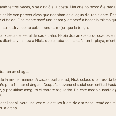
mbrientos peces, y se dirigió a la costa. Marjorie no recogió el sedal 
n balde con percas vivas que nadaban en el agua del recipiente. Des
 en el balde. Finalmente sacó una perca y empezó a hacer lo mismo qu
Lo mismo sirve como cebo, pero es mejor que la tenga.
 anzuelos del sedal de cada caña. Había dos anzuelos colocados en u
os dientes y miraba a Nick, que estaba con la caña en la playa, mient
etraban en el agua.
l de la misma manera. A cada oportunidad, Nick colocó una pesada t
 para formar el ángulo. Después devanó el sedal con lentitud hasta 
 y por último aseguró el carrete regulador. De este modo cuando al
a.
over el sedal, pero una vez que estuvo fuera de esa zona, remó con
r la arena.