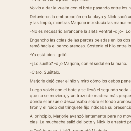
Volvió a dar la vuelta con el bote pasando entre los ha
Detuvieron la embarcación en la playa y Nick sacó u
y las limpió, mientras Marjorie introducía las manos
-No es necesario arrancarle la aleta ventral -dijo-. 
Enganchó las colas de las percas peladas en los dos
remó hacia el banco arenoso. Sostenía el hilo entre l
-Ya está bien -gritó.
-¿Lo suelto? -dijo Marjorie, con el sedal en la mano.
-Claro. Suéltalo.
Marjorie dejó caer el hilo y miró cómo los cebos pen
Luego volvió con el bote y se llevó el segundo seda
que no se moviera, y un trozo de madera más pequeño
donde el anzuelo descansaba sobre el fondo arenoso,
tirón y el ruido del trinquete fijo indicaba su presenci
Al principio, Marjorie avanzó lentamente para no m
olas. La muchacha salió del bote y Nick lo arrastró po
-¿Qué te pasa, Nick? -preguntó Marjorie.