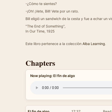
-¿Cómo te sientes?
-¡Oh! ¡Vete, Bill! Vete por un rato.
Bill eligió un sandwich de la cesta y fue a echar un v
"The End of Something",
In Our Time, 1925
Este libro pertenece a la colecciòn
Alba Learning
.
Chapters
Now playing: El fin de algo
El fin de algo
17:37
Read