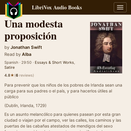
LibriVox Audio Books
Toggl
navig
Una modesta
proposición
by
Jonathan Swift
Read by
Alba
Spanish · 29:50 ·
Essays & Short Works
,
Satire
★
4.8
(
6
reviews)
Para prevenir que los niños de los pobres de Irlanda sean una
carga para sus padres o el país, y para hacerlos útiles al
público
(Dublín, Irlanda, 1729)
Es un asunto melancólico para quienes pasean por esta gran
ciudad o viajan por el campo, ver las calles, los caminos y las
puertas de las cabañas atestados de mendigos del sexo