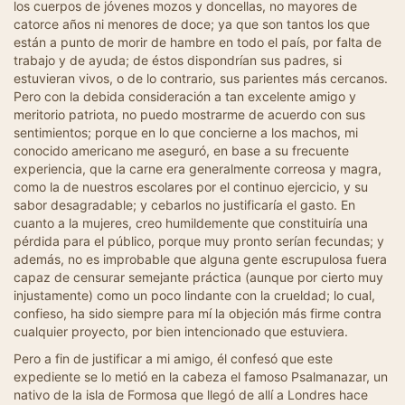
los cuerpos de jóvenes mozos y doncellas, no mayores de
catorce años ni menores de doce; ya que son tantos los que
están a punto de morir de hambre en todo el país, por falta de
trabajo y de ayuda; de éstos dispondrían sus padres, si
estuvieran vivos, o de lo contrario, sus parientes más cercanos.
Pero con la debida consideración a tan excelente amigo y
meritorio patriota, no puedo mostrarme de acuerdo con sus
sentimientos; porque en lo que concierne a los machos, mi
conocido americano me aseguró, en base a su frecuente
experiencia, que la carne era generalmente correosa y magra,
como la de nuestros escolares por el continuo ejercicio, y su
sabor desagradable; y cebarlos no justificaría el gasto. En
cuanto a la mujeres, creo humildemente que constituiría una
pérdida para el público, porque muy pronto serían fecundas; y
además, no es improbable que alguna gente escrupulosa fuera
capaz de censurar semejante práctica (aunque por cierto muy
injustamente) como un poco lindante con la crueldad; lo cual,
confieso, ha sido siempre para mí la objeción más firme contra
cualquier proyecto, por bien intencionado que estuviera.
Pero a fin de justificar a mi amigo, él confesó que este
expediente se lo metió en la cabeza el famoso Psalmanazar, un
nativo de la isla de Formosa que llegó de allí a Londres hace