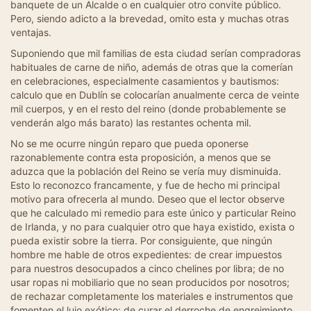
banquete de un Alcalde o en cualquier otro convite público.
Pero, siendo adicto a la brevedad, omito esta y muchas otras
ventajas.
Suponiendo que mil familias de esta ciudad serían compradoras
habituales de carne de niño, además de otras que la comerían
en celebraciones, especialmente casamientos y bautismos:
calculo que en Dublín se colocarían anualmente cerca de veinte
mil cuerpos, y en el resto del reino (donde probablemente se
venderán algo más barato) las restantes ochenta mil.
No se me ocurre ningún reparo que pueda oponerse
razonablemente contra esta proposición, a menos que se
aduzca que la población del Reino se vería muy disminuida.
Esto lo reconozco francamente, y fue de hecho mi principal
motivo para ofrecerla al mundo. Deseo que el lector observe
que he calculado mi remedio para este único y particular Reino
de Irlanda, y no para cualquier otro que haya existido, exista o
pueda existir sobre la tierra. Por consiguiente, que ningún
hombre me hable de otros expedientes: de crear impuestos
para nuestros desocupados a cinco chelines por libra; de no
usar ropas ni mobiliario que no sean producidos por nosotros;
de rechazar completamente los materiales e instrumentos que
fomenten el lujo exótico; de curar el derroche de engreimiento,