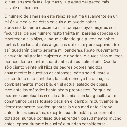
lo cual arrancaría las lágrimas y la piedad del pecho más
salvaje e inhumano.
El número de almas en este reino se estima usualmente en un
millón y medio, de éstas calculo que puede haber
aproximadamente doscientas mil parejas cuyas mujeres son
fecundas; de ese número resto treinta mil parejas capaces de
mantener a sus hijos, aunque entiendo que puede no haber
tantas bajo las actuales angustias del reino; pero suponiéndolo
así, quedarán ciento setenta mil parideras. Resto nuevamente
cincuenta mil por las mujeres que abortan, o cuyos hijos mueren
por accidente o enfermedad antes de cumplir el año. Quedan
sólo ciento veinte mil hijos de padres pobres nacidos
anualmente: la cuestión es entonces, cómo se educará y
sostendrá a esta cantidad, lo cual, como ya he dicho, es
completamente imposible, en el actual estado de cosas,
mediante los métodos hasta ahora propuestos. Porque no
podemos emplearlos ni en la artesanía ni en la agricultura; ni
construimos casas (quiero decir en el campo) ni cultivamos la
tierra: raramente pueden ganarse la vida mediante el robo
antes de los seis años, excepto cuando están precozmente
dotados, aunque confieso que aprenden los rudimentos mucho
antes, época durante la cual sólo pueden considerarse