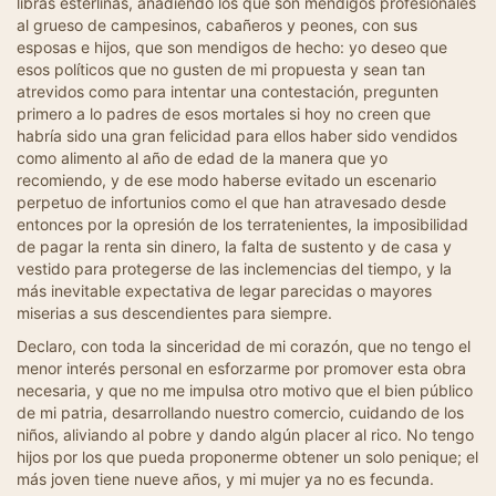
libras esterlinas, añadiendo los que son mendigos profesionales
al grueso de campesinos, cabañeros y peones, con sus
esposas e hijos, que son mendigos de hecho: yo deseo que
esos políticos que no gusten de mi propuesta y sean tan
atrevidos como para intentar una contestación, pregunten
primero a lo padres de esos mortales si hoy no creen que
habría sido una gran felicidad para ellos haber sido vendidos
como alimento al año de edad de la manera que yo
recomiendo, y de ese modo haberse evitado un escenario
perpetuo de infortunios como el que han atravesado desde
entonces por la opresión de los terratenientes, la imposibilidad
de pagar la renta sin dinero, la falta de sustento y de casa y
vestido para protegerse de las inclemencias del tiempo, y la
más inevitable expectativa de legar parecidas o mayores
miserias a sus descendientes para siempre.
Declaro, con toda la sinceridad de mi corazón, que no tengo el
menor interés personal en esforzarme por promover esta obra
necesaria, y que no me impulsa otro motivo que el bien público
de mi patria, desarrollando nuestro comercio, cuidando de los
niños, aliviando al pobre y dando algún placer al rico. No tengo
hijos por los que pueda proponerme obtener un solo penique; el
más joven tiene nueve años, y mi mujer ya no es fecunda.