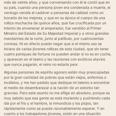
más de veinte años, y que conversando con él le contó que en
su país, cuando una persona joven era condenada a muerte, el
verdugo vendía el cadáver a personas de calidad como un
bocado de los mejores, y que en su época el cuerpo de una
rolliza muchacha de quince años, que fue crucificada por un
intento de envenenar al emperador, fue vendido al Primer
Ministro del Estado de Su Majestad Imperial y a otros grandes
mandarines de la corte, junto al patíbulo, por cuatrocientas
coronas. Ni en efecto puedo negar que si el mismo uso se
hiciera de varias jóvenes rollizas de esta ciudad, que sin tener
cuatro peniques de fortuna no pueden andar si no es en coche,
y aparecen en el teatro y las reuniones con exóticos atavíos
que nunca pagarán, el reino no estaría peor.
Algunas personas de espíritu agorero están muy preocupadas
por la gran cantidad de pobres que están viejos, enfermos o
inválidos, y me han pedido que dedique mi talento a encontrar
el medio de desembarazar a la nación de un estorbo tan
gravoso. Pero este asunto no me aflige en absoluto, porque es
muy sabido que esa gente se está muriendo y pudriendo cada
día por el frío y el hambre, la inmundicia y los piojos, tan
rápidamente como se puede razonablemente esperar. Y en
cuanto a los trabajadores jóvenes, están en una situación