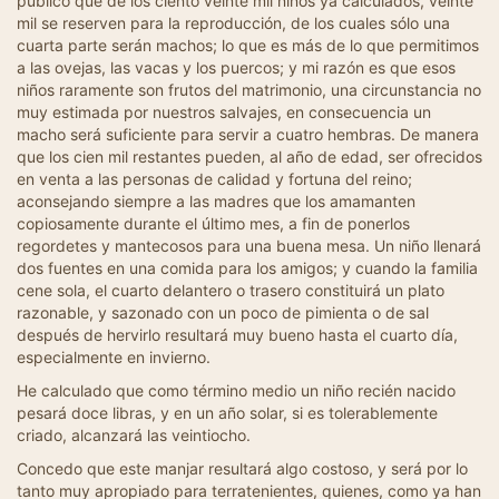
público que de los ciento veinte mil niños ya calculados, veinte
mil se reserven para la reproducción, de los cuales sólo una
cuarta parte serán machos; lo que es más de lo que permitimos
a las ovejas, las vacas y los puercos; y mi razón es que esos
niños raramente son frutos del matrimonio, una circunstancia no
muy estimada por nuestros salvajes, en consecuencia un
macho será suficiente para servir a cuatro hembras. De manera
que los cien mil restantes pueden, al año de edad, ser ofrecidos
en venta a las personas de calidad y fortuna del reino;
aconsejando siempre a las madres que los amamanten
copiosamente durante el último mes, a fin de ponerlos
regordetes y mantecosos para una buena mesa. Un niño llenará
dos fuentes en una comida para los amigos; y cuando la familia
cene sola, el cuarto delantero o trasero constituirá un plato
razonable, y sazonado con un poco de pimienta o de sal
después de hervirlo resultará muy bueno hasta el cuarto día,
especialmente en invierno.
He calculado que como término medio un niño recién nacido
pesará doce libras, y en un año solar, si es tolerablemente
criado, alcanzará las veintiocho.
Concedo que este manjar resultará algo costoso, y será por lo
tanto muy apropiado para terratenientes, quienes, como ya han