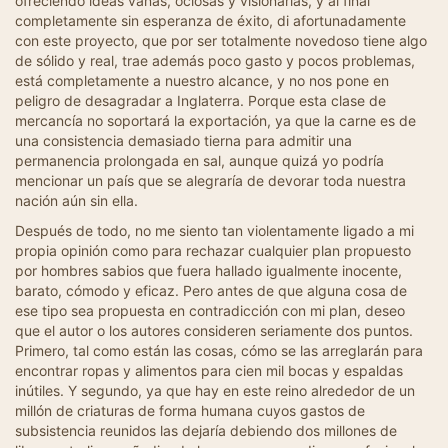
ofreciendo ideas vanas, ociosas y visionarias, y al final
completamente sin esperanza de éxito, di afortunadamente
con este proyecto, que por ser totalmente novedoso tiene algo
de sólido y real, trae además poco gasto y pocos problemas,
está completamente a nuestro alcance, y no nos pone en
peligro de desagradar a Inglaterra. Porque esta clase de
mercancía no soportará la exportación, ya que la carne es de
una consistencia demasiado tierna para admitir una
permanencia prolongada en sal, aunque quizá yo podría
mencionar un país que se alegraría de devorar toda nuestra
nación aún sin ella.
Después de todo, no me siento tan violentamente ligado a mi
propia opinión como para rechazar cualquier plan propuesto
por hombres sabios que fuera hallado igualmente inocente,
barato, cómodo y eficaz. Pero antes de que alguna cosa de
ese tipo sea propuesta en contradicción con mi plan, deseo
que el autor o los autores consideren seriamente dos puntos.
Primero, tal como están las cosas, cómo se las arreglarán para
encontrar ropas y alimentos para cien mil bocas y espaldas
inútiles. Y segundo, ya que hay en este reino alrededor de un
millón de criaturas de forma humana cuyos gastos de
subsistencia reunidos las dejaría debiendo dos millones de