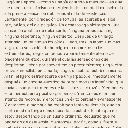
Llegó una época —como ya había ocurrido a menudo— en que
me encontré a mí mismo emergiendo de una total inconsciencia
a la primera sensación débil e indefinida de existencia.
Lentamente, con gradación de tortuga, se acercaba el alba
gris, pálida, del día psíquico. Un desasosiego aletargado. Una
sensación apática de dolor sordo. Ninguna preocupación,
ninguna esperanza, ningún esfuerzo. Después de un largo
intervalo, un retintín en los oídos; luego, tras un lapso aún más
largo, una sensación de hormigueo o comezón en las
extremidades; luego, un período aparentemente eterno de
placentera quietud, durante el cual las sensaciones que
despiertan luchan por convertirse en pensamientos; luego, otra
breve zambullida en la nada; luego, un súbito restablecimiento.
Al fin, el ligero estremecerse de un párpado, e inmediatamente
después, un choque eléctrico de terror, mortal e indefinido, que
envía la sangre a torrentes de las sienes al corazón. Y entonces
el primer esfuerzo positivo por pensar. Y entonces el primer
intento de recordar. Y entonces un éxito parcial y evanescente.
Y entonces la memoria ha recobrado tanto su dominio, que en
cierta medida tengo conciencia de mi estado. Siento que no
estoy despertando de un sueño ordinario. Recuerdo que he
padecido de catalepsia. Y entonces, por fin, como si fuera la
embestida de un océano, abruma mi alma estremecida el único