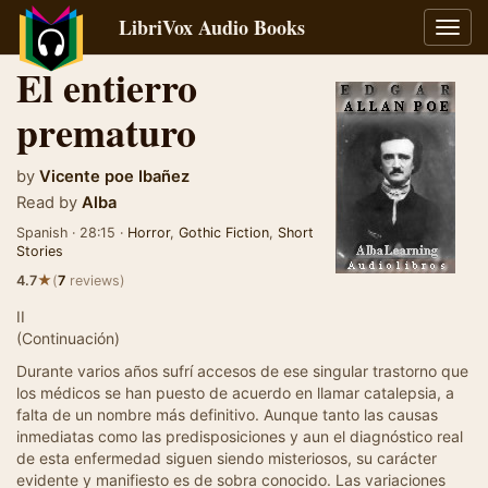
LibriVox Audio Books
Toggl
navig
El entierro
prematuro
by
Vicente poe Ibañez
Read by
Alba
Spanish · 28:15 ·
Horror
,
Gothic Fiction
,
Short
Stories
★
4.7
(
7
reviews)
II
(Continuación)
Durante varios años sufrí accesos de ese singular trastorno que
los médicos se han puesto de acuerdo en llamar catalepsia, a
falta de un nombre más definitivo. Aunque tanto las causas
inmediatas como las predisposiciones y aun el diagnóstico real
de esta enfermedad siguen siendo misteriosos, su carácter
evidente y manifiesto es de sobra conocido. Las variaciones