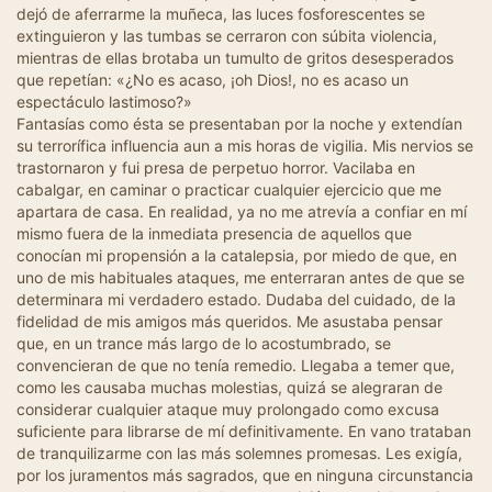
dejó de aferrarme la muñeca, las luces fosforescentes se
extinguieron y las tumbas se cerraron con súbita violencia,
mientras de ellas brotaba un tumulto de gritos desesperados
que repetían: «¿No es acaso, ¡oh Dios!, no es acaso un
espectáculo lastimoso?»
Fantasías como ésta se presentaban por la noche y extendían
su terrorífica influencia aun a mis horas de vigilia. Mis nervios se
trastornaron y fui presa de perpetuo horror. Vacilaba en
cabalgar, en caminar o practicar cualquier ejercicio que me
apartara de casa. En realidad, ya no me atrevía a confiar en mí
mismo fuera de la inmediata presencia de aquellos que
conocían mi propensión a la catalepsia, por miedo de que, en
uno de mis habituales ataques, me enterraran antes de que se
determinara mi verdadero estado. Dudaba del cuidado, de la
fidelidad de mis amigos más queridos. Me asustaba pensar
que, en un trance más largo de lo acostumbrado, se
convencieran de que no tenía remedio. Llegaba a temer que,
como les causaba muchas molestias, quizá se alegraran de
considerar cualquier ataque muy prolongado como excusa
suficiente para librarse de mí definitivamente. En vano trataban
de tranquilizarme con las más solemnes promesas. Les exigía,
por los juramentos más sagrados, que en ninguna circunstancia