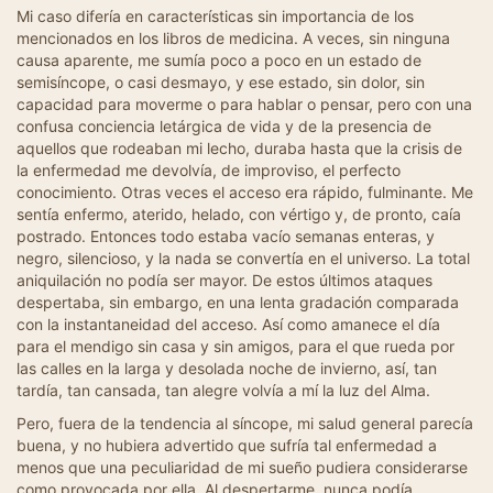
Mi caso difería en características sin importancia de los
mencionados en los libros de medicina. A veces, sin ninguna
causa aparente, me sumía poco a poco en un estado de
semisíncope, o casi desmayo, y ese estado, sin dolor, sin
capacidad para moverme o para hablar o pensar, pero con una
confusa conciencia letárgica de vida y de la presencia de
aquellos que rodeaban mi lecho, duraba hasta que la crisis de
la enfermedad me devolvía, de improviso, el perfecto
conocimiento. Otras veces el acceso era rápido, fulminante. Me
sentía enfermo, aterido, helado, con vértigo y, de pronto, caía
postrado. Entonces todo estaba vacío semanas enteras, y
negro, silencioso, y la nada se convertía en el universo. La total
aniquilación no podía ser mayor. De estos últimos ataques
despertaba, sin embargo, en una lenta gradación comparada
con la instantaneidad del acceso. Así como amanece el día
para el mendigo sin casa y sin amigos, para el que rueda por
las calles en la larga y desolada noche de invierno, así, tan
tardía, tan cansada, tan alegre volvía a mí la luz del Alma.
Pero, fuera de la tendencia al síncope, mi salud general parecía
buena, y no hubiera advertido que sufría tal enfermedad a
menos que una peculiaridad de mi sueño pudiera considerarse
como provocada por ella. Al despertarme, nunca podía