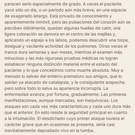
parecen serlo especialmente de grado. A veces el paciente
yace sólo un día, o un período aún más breve, en una especie
de exagerado letargo. Está privado de conocimiento y
aparentemente inmóvil, pero las pulsaciones del corazón aún se
perciben débilmente, quedan algunas huellas de calor, una
ligera coloración se demora en el centro de las mejillas y,
aplicando un espejo a los labios, podemos descubrir una torpe,
desigual y vacilante actividad de los pulmones. Otras veces el
trance dura semanas y aun meses, mientras el examen más
minucioso y las más rigurosas pruebas médicas no logran
establecer ninguna distinción material entre el estado del
paciente y lo que concebimos como muerte absoluta. Muy a
menudo lo salvan del entierro prematuro sus amigos, que lo
sabían ya atacado de catalepsia, y la consiguiente sospecha,
pero sobre todo lo salva su apariencia incorrupta. La
enfermedad avanza, por fortuna, gradualmente. Las primeras
manifestaciones, aunque marcadas, son inequívocas. Los
ataques son cada vez más característicos y cada uno dura más
que el anterior. En esto reside la seguridad principal en cuanto
a la inhumación. El desdichado cuyo primer ataque tuviera el
carácter grave que en ocasiones se presenta, sería casi
inevitablemente depositado vivo en la tumba.