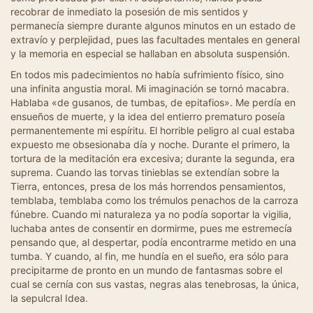
recobrar de inmediato la posesión de mis sentidos y
permanecía siempre durante algunos minutos en un estado de
extravío y perplejidad, pues las facultades mentales en general
y la memoria en especial se hallaban en absoluta suspensión.
En todos mis padecimientos no había sufrimiento físico, sino
una infinita angustia moral. Mi imaginación se tornó macabra.
Hablaba «de gusanos, de tumbas, de epitafios». Me perdía en
ensueños de muerte, y la idea del entierro prematuro poseía
permanentemente mi espíritu. El horrible peligro al cual estaba
expuesto me obsesionaba día y noche. Durante el primero, la
tortura de la meditación era excesiva; durante la segunda, era
suprema. Cuando las torvas tinieblas se extendían sobre la
Tierra, entonces, presa de los más horrendos pensamientos,
temblaba, temblaba como los trémulos penachos de la carroza
fúnebre. Cuando mi naturaleza ya no podía soportar la vigilia,
luchaba antes de consentir en dormirme, pues me estremecía
pensando que, al despertar, podía encontrarme metido en una
tumba. Y cuando, al fin, me hundía en el sueño, era sólo para
precipitarme de pronto en un mundo de fantasmas sobre el
cual se cernía con sus vastas, negras alas tenebrosas, la única,
la sepulcral Idea.