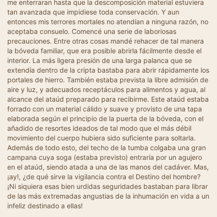
me enterraran hasta que la descomposición material estuviera
tan avanzada que impidiese toda conservación. Y aun
entonces mis terrores mortales no atendían a ninguna razón, no
aceptaba consuelo. Comencé una serie de laboriosas
precauciones. Entre otras cosas mandé rehacer de tal manera
la bóveda familiar, que era posible abrirla fácilmente desde el
interior. La más ligera presión de una larga palanca que se
extendía dentro de la cripta bastaba para abrir rápidamente los
portales de hierro. También estaba prevista la libre admisión de
aire y luz, y adecuados receptáculos para alimentos y agua, al
alcance del ataúd preparado para recibirme. Este ataúd estaba
forrado con un material cálido y suave y provisto de una tapa
elaborada según el principio de la puerta de la bóveda, con el
añadido de resortes ideados de tal modo que el más débil
movimiento del cuerpo hubiera sido suficiente para soltarla.
Además de todo esto, del techo de la tumba colgaba una gran
campana cuya soga (estaba previsto) entraría por un agujero
en el ataúd, siendo atada a una de las manos del cadáver. Mas,
¡ay!, ¿de qué sirve la vigilancia contra el Destino del hombre?
¡Ni siquiera esas bien urdidas seguridades bastaban para librar
de las más extremadas angustias de la inhumación en vida a un
infeliz destinado a ellas!