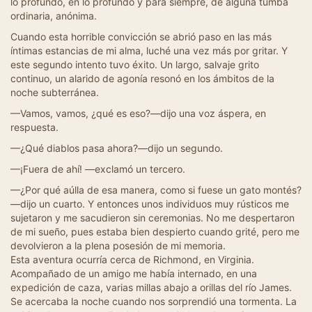
lo profundo, en lo profundo y para siempre, de alguna tumba
ordinaria, anónima.
Cuando esta horrible convicción se abrió paso en las más
íntimas estancias de mi alma, luché una vez más por gritar. Y
este segundo intento tuvo éxito. Un largo, salvaje grito
continuo, un alarido de agonía resonó en los ámbitos de la
noche subterránea.
—Vamos, vamos, ¿qué es eso?—dijo una voz áspera, en
respuesta.
—¿Qué diablos pasa ahora?—dijo un segundo.
—¡Fuera de ahí! —exclamó un tercero.
—¿Por qué aúlla de esa manera, como si fuese un gato montés?
—dijo un cuarto. Y entonces unos individuos muy rústicos me
sujetaron y me sacudieron sin ceremonias. No me despertaron
de mi sueño, pues estaba bien despierto cuando grité, pero me
devolvieron a la plena posesión de mi memoria.
Esta aventura ocurría cerca de Richmond, en Virginia.
Acompañado de un amigo me había internado, en una
expedición de caza, varias millas abajo a orillas del río James.
Se acercaba la noche cuando nos sorprendió una tormenta. La