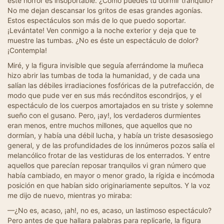
este horror es insoportable. ¿Cómo puedes tú dormir tranquilo?
No me dejan descansar los gritos de esas grandes agonías.
Estos espectáculos son más de lo que puedo soportar.
¡Levántate! Ven conmigo a la noche exterior y deja que te
muestre las tumbas. ¿No es éste un espectáculo de dolor?
¡Contempla!
Miré, y la figura invisible que seguía aferrándome la muñeca
hizo abrir las tumbas de toda la humanidad, y de cada una
salían las débiles irradiaciones fosfóricas de la putrefacción, de
modo que pude ver en sus más recónditos escondrijos, y el
espectáculo de los cuerpos amortajados en su triste y solemne
sueño con el gusano. Pero, ¡ay!, los verdaderos durmientes
eran menos, entre muchos millones, que aquellos que no
dormían, y había una débil lucha, y había un triste desasosiego
general, y de las profundidades de los innúmeros pozos salía el
melancólico frotar de las vestiduras de los enterrados. Y entre
aquellos que parecían reposar tranquilos vi gran número que
había cambiado, en mayor o menor grado, la rígida e incómoda
posición en que habían sido originariamente sepultos. Y la voz
me dijo de nuevo, mientras yo miraba:
—¿No es, acaso, ¡ah!, no es, acaso, un lastimoso espectáculo?
Pero antes de que hallara palabras para replicarle, la figura