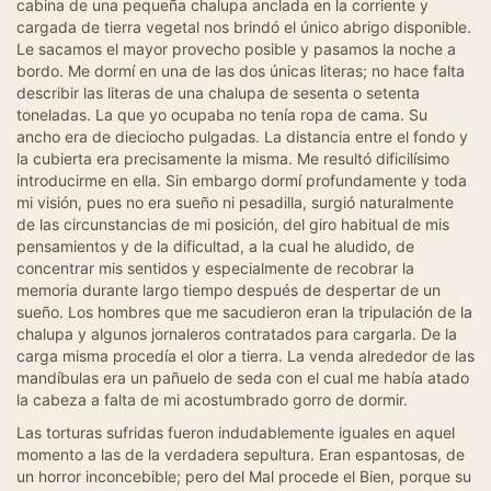
cabina de una pequeña chalupa anclada en la corriente y
cargada de tierra vegetal nos brindó el único abrigo disponible.
Le sacamos el mayor provecho posible y pasamos la noche a
bordo. Me dormí en una de las dos únicas literas; no hace falta
describir las literas de una chalupa de sesenta o setenta
toneladas. La que yo ocupaba no tenía ropa de cama. Su
ancho era de dieciocho pulgadas. La distancia entre el fondo y
la cubierta era precisamente la misma. Me resultó dificilísimo
introducirme en ella. Sin embargo dormí profundamente y toda
mi visión, pues no era sueño ni pesadilla, surgió naturalmente
de las circunstancias de mi posición, del giro habitual de mis
pensamientos y de la dificultad, a la cual he aludido, de
concentrar mis sentidos y especialmente de recobrar la
memoria durante largo tiempo después de despertar de un
sueño. Los hombres que me sacudieron eran la tripulación de la
chalupa y algunos jornaleros contratados para cargarla. De la
carga misma procedía el olor a tierra. La venda alrededor de las
mandíbulas era un pañuelo de seda con el cual me había atado
la cabeza a falta de mi acostumbrado gorro de dormir.
Las torturas sufridas fueron indudablemente iguales en aquel
momento a las de la verdadera sepultura. Eran espantosas, de
un horror inconcebible; pero del Mal procede el Bien, porque su