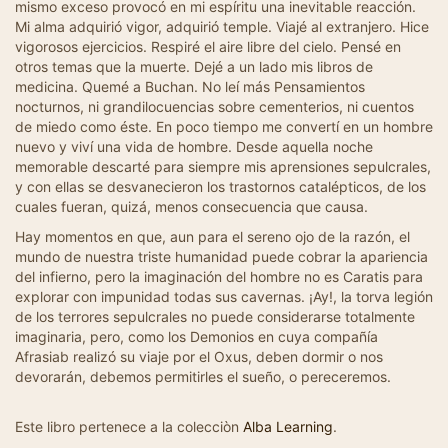
mismo exceso provocó en mi espíritu una inevitable reacción.
Mi alma adquirió vigor, adquirió temple. Viajé al extranjero. Hice
vigorosos ejercicios. Respiré el aire libre del cielo. Pensé en
otros temas que la muerte. Dejé a un lado mis libros de
medicina. Quemé a Buchan. No leí más Pensamientos
nocturnos, ni grandilocuencias sobre cementerios, ni cuentos
de miedo como éste. En poco tiempo me convertí en un hombre
nuevo y viví una vida de hombre. Desde aquella noche
memorable descarté para siempre mis aprensiones sepulcrales,
y con ellas se desvanecieron los trastornos catalépticos, de los
cuales fueran, quizá, menos consecuencia que causa.
Hay momentos en que, aun para el sereno ojo de la razón, el
mundo de nuestra triste humanidad puede cobrar la apariencia
del infierno, pero la imaginación del hombre no es Caratis para
explorar con impunidad todas sus cavernas. ¡Ay!, la torva legión
de los terrores sepulcrales no puede considerarse totalmente
imaginaria, pero, como los Demonios en cuya compañía
Afrasiab realizó su viaje por el Oxus, deben dormir o nos
devorarán, debemos permitirles el sueño, o pereceremos.
Este libro pertenece a la colecciòn
Alba Learning
.