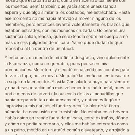
mostró que estaban atadas, como se hace habitualmente con
los muertos. Sentí también que yacía sobre unasustancia
áspera y que algo similar, a los costados, me estrechaba. Hasta
ese momento no me había atrevido a mover ninguno de los
miembros, pero entonces levanté violentamente los brazos que
estaban estirados, con las muñecas cruzadas. Golpearon una
sustancia sólida, leñosa, que se extendía sobre mi cuerpo a no
más de seis pulgadas de mi cara. Ya no pude dudar de que
reposaba al fin dentro de un ataúd.
Y entonces, en medio de mi infinita desgracia, vino dulcemente
la Esperanza, como un querubín, pues pensé en mis
precauciones. Me retorcí y ejecuté espasmódicos conatos para
forzar la tapa; no se movía. Me palpé las muñecas en busca de
la soga: no la encontré. Y así la Consoladora huyó para siempre
y una desesperación aún más vehemente reinó triunfal, pues no
podía menos de advertir la ausencia de las almohadillas que
había preparado tan cuidadosamente, y entonces llegó de
improviso a mis narices el fuerte y peculiar olor de la tierra
húmeda. La conclusión era irresistible. No estaba en la bóveda.
Había caído en trance fuera de mi casa, entre extraños, dónde
y cómo no podía recordarlo, y ellos me habían enterrado como
a un perro, metido en un ataúd común claveteado, y arrojado a