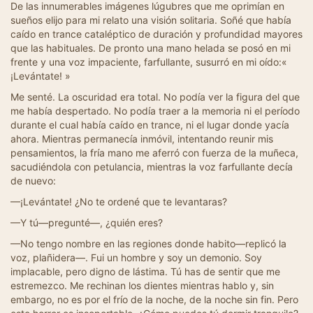
De las innumerables imágenes lúgubres que me oprimían en
sueños elijo para mi relato una visión solitaria. Soñé que había
caído en trance cataléptico de duración y profundidad mayores
que las habituales. De pronto una mano helada se posó en mi
frente y una voz impaciente, farfullante, susurró en mi oído:«
¡Levántate! »
Me senté. La oscuridad era total. No podía ver la figura del que
me había despertado. No podía traer a la memoria ni el período
durante el cual había caído en trance, ni el lugar donde yacía
ahora. Mientras permanecía inmóvil, intentando reunir mis
pensamientos, la fría mano me aferró con fuerza de la muñeca,
sacudiéndola con petulancia, mientras la voz farfullante decía
de nuevo:
—¡Levántate! ¿No te ordené que te levantaras?
—Y tú—pregunté—, ¿quién eres?
—No tengo nombre en las regiones donde habito—replicó la
voz, plañidera—. Fui un hombre y soy un demonio. Soy
implacable, pero digno de lástima. Tú has de sentir que me
estremezco. Me rechinan los dientes mientras hablo y, sin
embargo, no es por el frío de la noche, de la noche sin fin. Pero