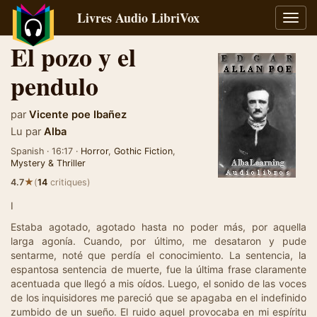
Livres Audio LibriVox
Bascu
la
El pozo y el
navig
pendulo
par
Vicente poe Ibañez
Lu par
Alba
Spanish · 16:17 ·
Horror
,
Gothic Fiction
,
Mystery & Thriller
★
4.7
(
14
critiques)
I
Estaba agotado, agotado hasta no poder más, por aquella
larga agonía. Cuando, por último, me desataron y pude
sentarme, noté que perdía el conocimiento. La sentencia, la
espantosa sentencia de muerte, fue la última frase claramente
acentuada que llegó a mis oídos. Luego, el sonido de las voces
de los inquisidores me pareció que se apagaba en el indefinido
zumbido de un sueño. El ruido aquel provocaba en mi espíritu