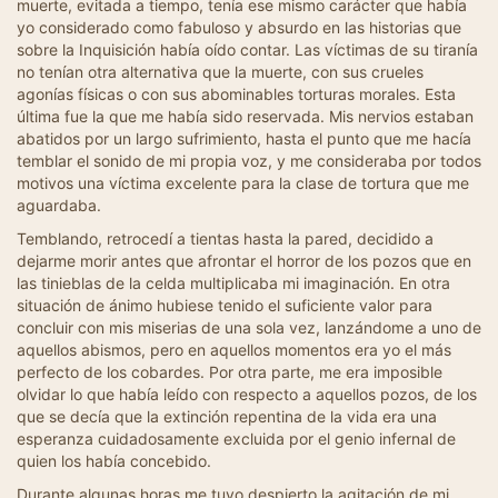
muerte, evitada a tiempo, tenía ese mismo carácter que había
yo considerado como fabuloso y absurdo en las historias que
sobre la Inquisición había oído contar. Las víctimas de su tiranía
no tenían otra alternativa que la muerte, con sus crueles
agonías físicas o con sus abominables torturas morales. Esta
última fue la que me había sido reservada. Mis nervios estaban
abatidos por un largo sufrimiento, hasta el punto que me hacía
temblar el sonido de mi propia voz, y me consideraba por todos
motivos una víctima excelente para la clase de tortura que me
aguardaba.
Temblando, retrocedí a tientas hasta la pared, decidido a
dejarme morir antes que afrontar el horror de los pozos que en
las tinieblas de la celda multiplicaba mi imaginación. En otra
situación de ánimo hubiese tenido el suficiente valor para
concluir con mis miserias de una sola vez, lanzándome a uno de
aquellos abismos, pero en aquellos momentos era yo el más
perfecto de los cobardes. Por otra parte, me era imposible
olvidar lo que había leído con respecto a aquellos pozos, de los
que se decía que la extinción repentina de la vida era una
esperanza cuidadosamente excluida por el genio infernal de
quien los había concebido.
Durante algunas horas me tuvo despierto la agitación de mi