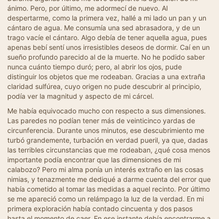
ánimo. Pero, por último, me adormecí de nuevo. Al
despertarme, como la primera vez, hallé a mi lado un pan y un
cántaro de agua. Me consumía una sed abrasadora, y de un
trago vacíe el cántaro. Algo debía de tener aquella agua, pues
apenas bebí sentí unos irresistibles deseos de dormir. Caí en un
sueño profundo parecido al de la muerte. No he podido saber
nunca cuánto tiempo duró; pero, al abrir los ojos, pude
distinguir los objetos que me rodeaban. Gracias a una extraña
claridad sulfúrea, cuyo origen no pude descubrir al principio,
podía ver la magnitud y aspecto de mi cárcel.
Me había equivocado mucho con respecto a sus dimensiones.
Las paredes no podían tener más de veinticinco yardas de
circunferencia. Durante unos minutos, ese descubrimiento me
turbó grandemente, turbación en verdad pueril, ya que, dadas
las terribles circunstancias que me rodeaban, ¿qué cosa menos
importante podía encontrar que las dimensiones de mi
calabozo? Pero mi alma ponía un interés extraño en las cosas
nimias, y tenazmente me dediqué a darme cuenta del error que
había cometido al tomar las medidas a aquel recinto. Por último
se me apareció como un relámpago la luz de la verdad. En mi
primera exploración había contado cincuenta y dos pasos
hasta el momento de caer. En ese instante debía encontrarme a