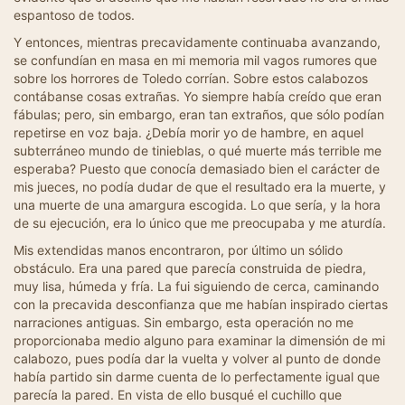
espantoso de todos.
Y entonces, mientras precavidamente continuaba avanzando,
se confundían en masa en mi memoria mil vagos rumores que
sobre los horrores de Toledo corrían. Sobre estos calabozos
contábanse cosas extrañas. Yo siempre había creído que eran
fábulas; pero, sin embargo, eran tan extraños, que sólo podían
repetirse en voz baja. ¿Debía morir yo de hambre, en aquel
subterráneo mundo de tinieblas, o qué muerte más terrible me
esperaba? Puesto que conocía demasiado bien el carácter de
mis jueces, no podía dudar de que el resultado era la muerte, y
una muerte de una amargura escogida. Lo que sería, y la hora
de su ejecución, era lo único que me preocupaba y me aturdía.
Mis extendidas manos encontraron, por último un sólido
obstáculo. Era una pared que parecía construida de piedra,
muy lisa, húmeda y fría. La fui siguiendo de cerca, caminando
con la precavida desconfianza que me habían inspirado ciertas
narraciones antiguas. Sin embargo, esta operación no me
proporcionaba medio alguno para examinar la dimensión de mi
calabozo, pues podía dar la vuelta y volver al punto de donde
había partido sin darme cuenta de lo perfectamente igual que
parecía la pared. En vista de ello busqué el cuchillo que