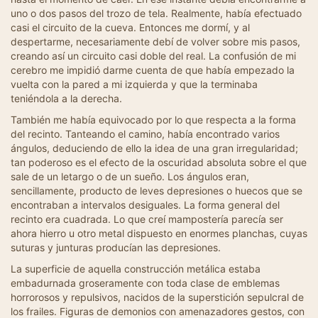
uno o dos pasos del trozo de tela. Realmente, había efectuado
casi el circuito de la cueva. Entonces me dormí, y al
despertarme, necesariamente debí de volver sobre mis pasos,
creando así un circuito casi doble del real. La confusión de mi
cerebro me impidió darme cuenta de que había empezado la
vuelta con la pared a mi izquierda y que la terminaba
teniéndola a la derecha.
También me había equivocado por lo que respecta a la forma
del recinto. Tanteando el camino, había encontrado varios
ángulos, deduciendo de ello la idea de una gran irregularidad;
tan poderoso es el efecto de la oscuridad absoluta sobre el que
sale de un letargo o de un sueño. Los ángulos eran,
sencillamente, producto de leves depresiones o huecos que se
encontraban a intervalos desiguales. La forma general del
recinto era cuadrada. Lo que creí mampostería parecía ser
ahora hierro u otro metal dispuesto en enormes planchas, cuyas
suturas y junturas producían las depresiones.
La superficie de aquella construcción metálica estaba
embadurnada groseramente con toda clase de emblemas
horrorosos y repulsivos, nacidos de la superstición sepulcral de
los frailes. Figuras de demonios con amenazadores gestos, con