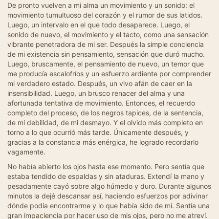
De pronto vuelven a mi alma un movimiento y un sonido: el
movimiento tumultuoso del corazón y el rumor de sus latidos.
Luego, un intervalo en el que todo desaparece. Luego, el
sonido de nuevo, el movimiento y el tacto, como una sensación
vibrante penetradora de mi ser. Después la simple conciencia
de mi existencia sin pensamiento, sensación que duró mucho.
Luego, bruscamente, el pensamiento de nuevo, un temor que
me producía escalofríos y un esfuerzo ardiente por comprender
mi verdadero estado. Después, un vivo afán de caer en la
insensibilidad. Luego, un brusco renacer del alma y una
afortunada tentativa de movimiento. Entonces, el recuerdo
completo del proceso, de los negros tapices, de la sentencia,
de mi debilidad, de mi desmayo. Y el olvido más completo en
torno a lo que ocurrió más tarde. Únicamente después, y
gracias a la constancia más enérgica, he logrado recordarlo
vagamente.
No había abierto los ojos hasta ese momento. Pero sentía que
estaba tendido de espaldas y sin ataduras. Extendí la mano y
pesadamente cayó sobre algo húmedo y duro. Durante algunos
minutos la dejé descansar así, haciendo esfuerzos por adivinar
dónde podía encontrarme y lo que había sido de mí. Sentía una
gran impaciencia por hacer uso de mis ojos, pero no me atreví.