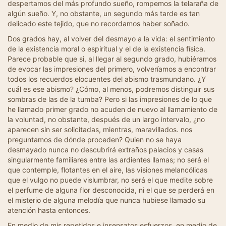
despertamos del más profundo sueño, rompemos la telaraña de
algún sueño. Y, no obstante, un segundo más tarde es tan
delicado este tejido, que no recordamos haber soñado.
Dos grados hay, al volver del desmayo a la vida: el sentimiento
de la existencia moral o espiritual y el de la existencia física.
Parece probable que si, al llegar al segundo grado, hubiéramos
de evocar las impresiones del primero, volveríamos a encontrar
todos los recuerdos elocuentes del abismo trasmundano. ¿Y
cuál es ese abismo? ¿Cómo, al menos, podremos distinguir sus
sombras de las de la tumba? Pero si las impresiones de lo que
he llamado primer grado no acuden de nuevo al llamamiento de
la voluntad, no obstante, después de un largo intervalo, ¿no
aparecen sin ser solicitadas, mientras, maravillados. nos
preguntamos de dónde proceden? Quien no se haya
desmayado nunca no descubrirá extraños palacios y casas
singularmente familiares entre las ardientes llamas; no será el
que contemple, flotantes en el aire, las visiones melancólicas
que el vulgo no puede vislumbrar, no será el que medite sobre
el perfume de alguna flor desconocida, ni el que se perderá en
el misterio de alguna melodía que nunca hubiese llamado su
atención hasta entonces.
En medio de mis repetidos e insensatos esfuerzos, en medio de