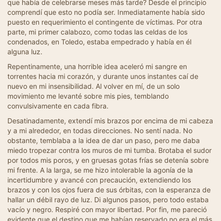
que había de celebrarse meses más tarde? Desde el principio
comprendí que esto no podía ser. Inmediatamente había sido
puesto en requerimiento el contingente de víctimas. Por otra
parte, mi primer calabozo, como todas las celdas de los
condenados, en Toledo, estaba empedrado y había en él
alguna luz.
Repentinamente, una horrible idea aceleró mi sangre en
torrentes hacia mi corazón, y durante unos instantes caí de
nuevo en mi insensibilidad. Al volver en mí, de un solo
movimiento me levanté sobre mis pies, temblando
convulsivamente en cada fibra.
Desatinadamente, extendí mis brazos por encima de mi cabeza
y a mi alrededor, en todas direcciones. No sentí nada. No
obstante, temblaba a la idea de dar un paso, pero me daba
miedo tropezar contra los muros de mi tumba. Brotaba el sudor
por todos mis poros, y en gruesas gotas frías se detenía sobre
mi frente. A la larga, se me hizo intolerable la agonía de la
incertidumbre y avancé con precaución, extendiendo los
brazos y con los ojos fuera de sus órbitas, con la esperanza de
hallar un débil rayo de luz. Di algunos pasos, pero todo estaba
vacío y negro. Respiré con mayor libertad. Por fin, me pareció
evidente que el destino que me habían reservado no era el más