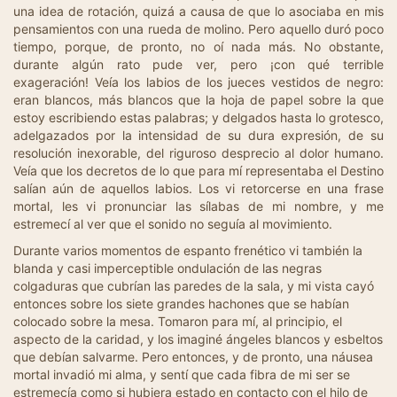
una idea de rotación, quizá a causa de que lo asociaba en mis
pensamientos con una rueda de molino. Pero aquello duró poco
tiempo, porque, de pronto, no oí nada más. No obstante,
durante algún rato pude ver, pero ¡con qué terrible
exageración! Veía los labios de los jueces vestidos de negro:
eran blancos, más blancos que la hoja de papel sobre la que
estoy escribiendo estas palabras; y delgados hasta lo grotesco,
adelgazados por la intensidad de su dura expresión, de su
resolución inexorable, del riguroso desprecio al dolor humano.
Veía que los decretos de lo que para mí representaba el Destino
salían aún de aquellos labios. Los vi retorcerse en una frase
mortal, les vi pronunciar las sílabas de mi nombre, y me
estremecí al ver que el sonido no seguía al movimiento.
Durante varios momentos de espanto frenético vi también la
blanda y casi imperceptible ondulación de las negras
colgaduras que cubrían las paredes de la sala, y mi vista cayó
entonces sobre los siete grandes hachones que se habían
colocado sobre la mesa. Tomaron para mí, al principio, el
aspecto de la caridad, y los imaginé ángeles blancos y esbeltos
que debían salvarme. Pero entonces, y de pronto, una náusea
mortal invadió mi alma, y sentí que cada fibra de mi ser se
estremecía como si hubiera estado en contacto con el hilo de