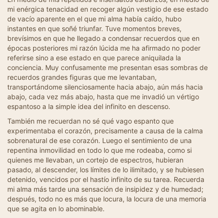
mi enérgica tenacidad en recoger algún vestigio de ese estado
de vacío aparente en el que mi alma había caído, hubo
instantes en que soñé triunfar. Tuve momentos breves,
brevísimos en que he llegado a condensar recuerdos que en
épocas posteriores mi razón lúcida me ha afirmado no poder
referirse sino a ese estado en que parece aniquilada la
conciencia. Muy confusamente me presentan esas sombras de
recuerdos grandes figuras que me levantaban,
transportándome silenciosamente hacia abajo, aún más hacia
abajo, cada vez más abajo, hasta que me invadió un vértigo
espantoso a la simple idea del infinito en descenso.
También me recuerdan no sé qué vago espanto que
experimentaba el corazón, precisamente a causa de la calma
sobrenatural de ese corazón. Luego el sentimiento de una
repentina inmovilidad en todo lo que me rodeaba, como si
quienes me llevaban, un cortejo de espectros, hubieran
pasado, al descender, los límites de lo ilimitado, y se hubiesen
detenido, vencidos por el hastío infinito de su tarea. Recuerda
mi alma más tarde una sensación de insipidez y de humedad;
después, todo no es más que locura, la locura de una memoria
que se agita en lo abominable.