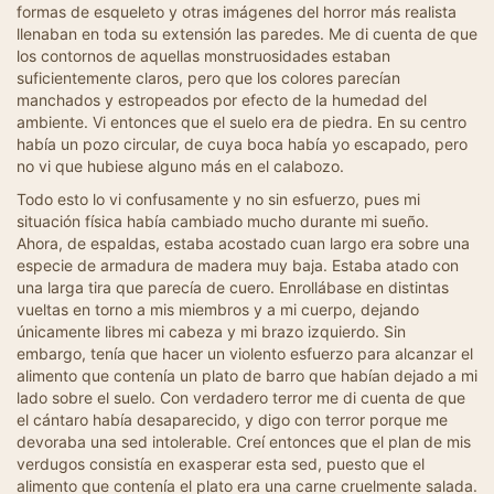
formas de esqueleto y otras imágenes del horror más realista
llenaban en toda su extensión las paredes. Me di cuenta de que
los contornos de aquellas monstruosidades estaban
suficientemente claros, pero que los colores parecían
manchados y estropeados por efecto de la humedad del
ambiente. Vi entonces que el suelo era de piedra. En su centro
había un pozo circular, de cuya boca había yo escapado, pero
no vi que hubiese alguno más en el calabozo.
Todo esto lo vi confusamente y no sin esfuerzo, pues mi
situación física había cambiado mucho durante mi sueño.
Ahora, de espaldas, estaba acostado cuan largo era sobre una
especie de armadura de madera muy baja. Estaba atado con
una larga tira que parecía de cuero. Enrollábase en distintas
vueltas en torno a mis miembros y a mi cuerpo, dejando
únicamente libres mi cabeza y mi brazo izquierdo. Sin
embargo, tenía que hacer un violento esfuerzo para alcanzar el
alimento que contenía un plato de barro que habían dejado a mi
lado sobre el suelo. Con verdadero terror me di cuenta de que
el cántaro había desaparecido, y digo con terror porque me
devoraba una sed intolerable. Creí entonces que el plan de mis
verdugos consistía en exasperar esta sed, puesto que el
alimento que contenía el plato era una carne cruelmente salada.