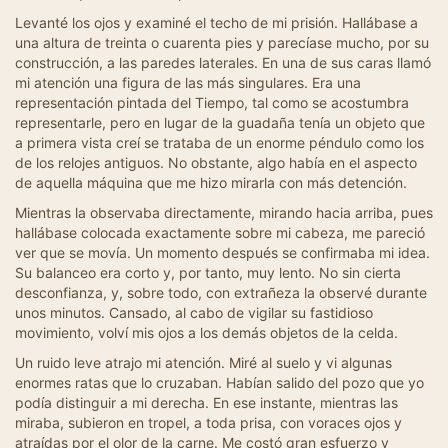
Levanté los ojos y examiné el techo de mi prisión. Hallábase a
una altura de treinta o cuarenta pies y parecíase mucho, por su
construcción, a las paredes laterales. En una de sus caras llamó
mi atención una figura de las más singulares. Era una
representación pintada del Tiempo, tal como se acostumbra
representarle, pero en lugar de la guadaña tenía un objeto que
a primera vista creí se trataba de un enorme péndulo como los
de los relojes antiguos. No obstante, algo había en el aspecto
de aquella máquina que me hizo mirarla con más detención.
Mientras la observaba directamente, mirando hacia arriba, pues
hallábase colocada exactamente sobre mi cabeza, me pareció
ver que se movía. Un momento después se confirmaba mi idea.
Su balanceo era corto y, por tanto, muy lento. No sin cierta
desconfianza, y, sobre todo, con extrañeza la observé durante
unos minutos. Cansado, al cabo de vigilar su fastidioso
movimiento, volví mis ojos a los demás objetos de la celda.
Un ruido leve atrajo mi atención. Miré al suelo y vi algunas
enormes ratas que lo cruzaban. Habían salido del pozo que yo
podía distinguir a mi derecha. En ese instante, mientras las
miraba, subieron en tropel, a toda prisa, con voraces ojos y
atraídas por el olor de la carne. Me costó gran esfuerzo y