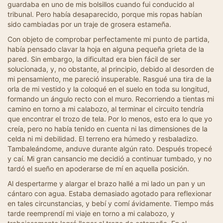
guardaba en uno de mis bolsillos cuando fui conducido al
tribunal. Pero había desaparecido, porque mis ropas habían
sido cambiadas por un traje de grosera estameña.
Con objeto de comprobar perfectamente mi punto de partida,
había pensado clavar la hoja en alguna pequeña grieta de la
pared. Sin embargo, la dificultad era bien fácil de ser
solucionada, y, no obstante, al principio, debido al desorden de
mi pensamiento, me pareció insuperable. Rasgué una tira de la
orla de mi vestido y la coloqué en el suelo en toda su longitud,
formando un ángulo recto con el muro. Recorriendo a tientas mi
camino en torno a mi calabozo, al terminar el circuito tendría
que encontrar el trozo de tela. Por lo menos, esto era lo que yo
creía, pero no había tenido en cuenta ni las dimensiones de la
celda ni mi debilidad. El terreno era húmedo y resbaladizo.
Tambaleándome, anduve durante algún rato. Después tropecé
y caí. Mi gran cansancio me decidió a continuar tumbado, y no
tardó el sueño en apoderarse de mí en aquella posición.
Al despertarme y alargar el brazo hallé a mi lado un pan y un
cántaro con agua. Estaba demasiado agotado para reflexionar
en tales circunstancias, y bebí y comí ávidamente. Tiempo más
tarde reemprendí mi viaje en torno a mi calabozo, y