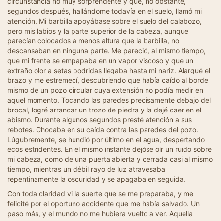
circunstancia no muy sorprendente y que, no obstante,
segundos después, hallándome todavía en el suelo, llamó mi
atención. Mi barbilla apoyábase sobre el suelo del calabozo,
pero mis labios y la parte superior de la cabeza, aunque
parecían colocados a menos altura que la barbilla, no
descansaban en ninguna parte. Me pareció, al mismo tiempo,
que mi frente se empapaba en un vapor viscoso y que un
extraño olor a setas podridas llegaba hasta mi nariz. Alargué el
brazo y me estremecí, descubriendo que había caído al borde
mismo de un pozo circular cuya extensión no podía medir en
aquel momento. Tocando las paredes precisamente debajo del
brocal, logré arrancar un trozo de piedra y la dejé caer en el
abismo. Durante algunos segundos presté atención a sus
rebotes. Chocaba en su caída contra las paredes del pozo.
Lúgubremente, se hundió por último en el agua, despertando
ecos estridentes. En el mismo instante dejóse oír un ruido sobre
mi cabeza, como de una puerta abierta y cerrada casi al mismo
tiempo, mientras un débil rayo de luz atravesaba
repentinamente la oscuridad y se apagaba en seguida.
Con toda claridad vi la suerte que se me preparaba, y me
felicité por el oportuno accidente que me había salvado. Un
paso más, y el mundo no me hubiera vuelto a ver. Aquella