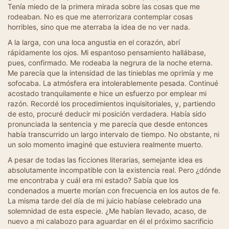
Tenía miedo de la primera mirada sobre las cosas que me
rodeaban. No es que me aterrorizara contemplar cosas
horribles, sino que me aterraba la idea de no ver nada.
A la larga, con una loca angustia en el corazón, abrí
rápidamente los ojos. Mi espantoso pensamiento hallábase,
pues, confirmado. Me rodeaba la negrura de la noche eterna.
Me parecía que la intensidad de las tinieblas me oprimía y me
sofocaba. La atmósfera era intolerablemente pesada. Continué
acostado tranquilamente e hice un esfuerzo por emplear mi
razón. Recordé los procedimientos inquisitoriales, y, partiendo
de esto, procuré deducir mi posición verdadera. Había sido
pronunciada la sentencia y me parecía que desde entonces
había transcurrido un largo intervalo de tiempo. No obstante, ni
un solo momento imaginé que estuviera realmente muerto.
A pesar de todas las ficciones literarias, semejante idea es
absolutamente incompatible con la existencia real. Pero ¿dónde
me encontraba y cuál era mi estado? Sabía que los
condenados a muerte morían con frecuencia en los autos de fe.
La misma tarde del día de mi juicio habíase celebrado una
solemnidad de esta especie. ¿Me habían llevado, acaso, de
nuevo a mi calabozo para aguardar en él el próximo sacrificio