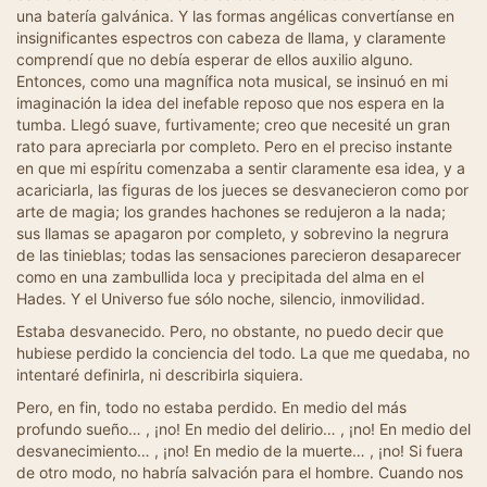
una batería galvánica. Y las formas angélicas convertíanse en
insignificantes espectros con cabeza de llama, y claramente
comprendí que no debía esperar de ellos auxilio alguno.
Entonces, como una magnífica nota musical, se insinuó en mi
imaginación la idea del inefable reposo que nos espera en la
tumba. Llegó suave, furtivamente; creo que necesité un gran
rato para apreciarla por completo. Pero en el preciso instante
en que mi espíritu comenzaba a sentir claramente esa idea, y a
acariciarla, las figuras de los jueces se desvanecieron como por
arte de magia; los grandes hachones se redujeron a la nada;
sus llamas se apagaron por completo, y sobrevino la negrura
de las tinieblas; todas las sensaciones parecieron desaparecer
como en una zambullida loca y precipitada del alma en el
Hades. Y el Universo fue sólo noche, silencio, inmovilidad.
Estaba desvanecido. Pero, no obstante, no puedo decir que
hubiese perdido la conciencia del todo. La que me quedaba, no
intentaré definirla, ni describirla siquiera.
Pero, en fin, todo no estaba perdido. En medio del más
profundo sueño… , ¡no! En medio del delirio… , ¡no! En medio del
desvanecimiento… , ¡no! En medio de la muerte… , ¡no! Si fuera
de otro modo, no habría salvación para el hombre. Cuando nos