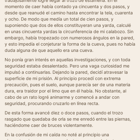
trabajosamente logré llegar al trozo de estameña. En el
momento de caer había contado ya cincuenta y dos pasos, y
desde que reanudé el camino hasta encontrar la tela, cuarenta
y ocho. De modo que medía un total de cien pasos, y
suponiendo que dos de ellos constituyeran una yarda, calculé
en unas cincuenta yardas la circunferencia de mi calabozo. Sin
embargo, había tropezado con numerosos ángulos en la pared,
y esto impedía el conjeturar la forma de la cueva, pues no había
duda alguna de que aquello era una cueva.
No ponía gran interés en aquellas investigaciones, y con toda
seguridad estaba desalentado. Pero una vaga curiosidad me
impulsó a continuarlas. Dejando la pared, decidí atravesar la
superficie de mi prisión. Al principio procedí con extrema
precaución, pues el suelo, aunque parecía ser de una materia
dura, era traidor por el limo que en él había. No obstante, al
cabo de un rato logré animarme y comencé a andar con
seguridad, procurando cruzarlo en línea recta.
De esta forma avancé diez o doce pasos, cuando el trozo
rasgado que quedaba de orla se me enredó entre las piernas,
haciéndome caer de bruces violentamente.
En la confusión de mi caída no noté al principio una