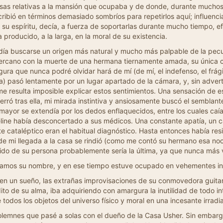
sas relativas a la mansión que ocupaba y de donde, durante muchos añ
cribió en términos demasiado sombríos para repetirlos aquí; influenc
 su espíritu, decía, a fuerza de soportarlas durante mucho tiempo, ef
 producido, a la larga, en la moral de su existencia.
día buscarse un origen más natural y mucho más palpable de la pecul
ercano con la muerte de una hermana tiernamente amada, su única 
ura que nunca podré olvidar hará de mí (de mí, el indefenso, el frágil
ba) pasó lentamente por un lugar apartado de la cámara, y, sin adver
e resulta imposible explicar estos sentimientos. Una sensación de es
erró tras ella, mi mirada instintiva y ansiosamente buscó el semblan
 mayor se extendía por los dedos enflaquecidos, entre los cuales caí
line había desconcertado a sus médicos. Una constante apatía, un c
e cataléptico eran el habitual diagnóstico. Hasta entonces había resi
de mi llegada a la casa se rindió (como me contó su hermano esa noc
nido de su persona probablemente sería la última, ya que nunca más v
namos su nombre, y en ese tiempo estuve ocupado en vehementes inte
en un sueño, las extrañas improvisaciones de su conmovedora guitar
ito de su alma, iba adquiriendo con amargura la inutilidad de todo in
todos los objetos del universo físico y moral en una incesante irradi
lemnes que pasé a solas con el dueño de la Casa Usher. Sin embarg