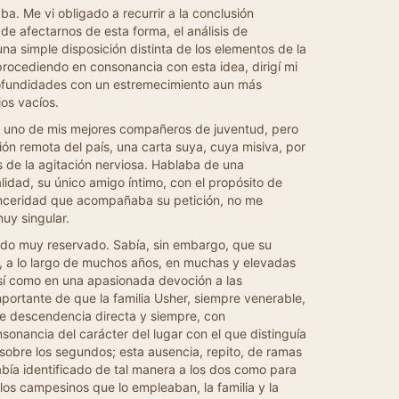
a. Me vi obligado a recurrir a la conclusión
de afectarnos de esta forma, el análisis de
a simple disposición distinta de los elementos de la
procediendo en consonancia con esta idea, dirigí mi
 profundidades con un estremecimiento aun más
jos vacíos.
o uno de mis mejores compañeros de juventud, pero
ón remota del país, una carta suya, cuya misiva, por
s de la agitación nerviosa. Hablaba de una
lidad, su único amigo íntimo, con el propósito de
 sinceridad que acompañaba su petición, no me
uy singular.
do muy reservado. Sabía, sin embargo, que su
, a lo largo de muchos años, en muchas y elevadas
así como en una apasionada devoción a las
mportante de que la familia Usher, siempre venerable,
 de descendencia directa y siempre, con
sonancia del carácter del lugar con el que distinguía
o sobre los segundos; esta ausencia, repito, de ramas
había identificado de tal manera a los dos como para
 los campesinos que lo empleaban, la familia y la