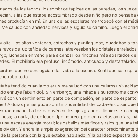
nados de los techos, los sombríos tapices de las paredes, los suelo
recían, a las que estaba acostumbrado desde niño pero no pensaba en
es producían en mí. En una de las escaleras me tropecé con el médico
. Me saludó con ansiedad nerviosa y siguió su camino. Luego el cria
alta. Las altas ventanas, estrechas y puntiagudas, quedaban a tant
 rayos de luz teñida de carmesí atravesaban los cristales enrejados y
mbargo, luchaban en vano para alcanzar los rincones más apartados d
edes. El mobiliario era profuso, incómodo, anticuado y destartalado.
orden, que no conseguían dar vida a la escena. Sentí que se respira
penetraba todo.
staba tendido cuan largo era y me saludó con una calurosa vivacidad
do ennuyé [aburrido]. Sin embargo, una mirada a su rostro me conve
servé con un sentimiento en parte de compasión, en parte de espant
r! A duras penas pude admitir la identidad del cadavérico ser que t
xtraordinario. La tez cadavérica, los ojos grandes, líquidos e in-com
osa; la nariz, de delicado tipo hebreo, pero con aletas amplias, más 
 una escasa energía moral; los cabellos más finos y ralos que una tel
 de olvidar. Y ahora la simple exageración del carácter predominante 
 la persona con la que estaba hablando. Y la palidez espectral de la