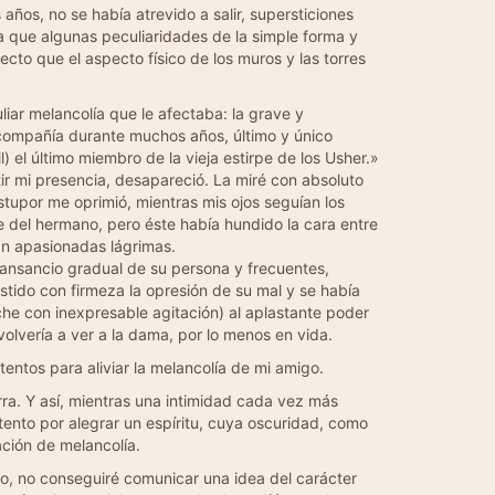
os, no se había atrevido a salir, supersticiones
ia que algunas peculiaridades de la simple forma y
ecto que el aspecto físico de los muros y las torres
iar melancolía que le afectaba: la grave y
compañía durante muchos años, último y único
) el último miembro de la vieja estirpe de los Usher.»
tir mi presencia, desapareció. La miré con absoluto
tupor me oprimió, mientras mis ojos seguían los
te del hermano, pero éste había hundido la cara entre
an apasionadas lágrimas.
ansancio gradual de su persona y frecuentes,
stido con firmeza la opresión de su mal y se había
he con inexpresable agitación) al aplastante poder
olvería a ver a la dama, por lo menos en vida.
ntos para aliviar la melancolía de mi amigo.
ra. Y así, mientras una intimidad cada vez más
tento por alegrar un espíritu, cuya oscuridad, como
ación de melancolía.
o, no conseguiré comunicar una idea del carácter