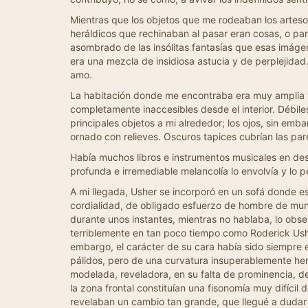
Mientras que los objetos que me rodeaban los arteso
heráldicos que rechinaban al pasar eran cosas, o pa
asombrado de las insólitas fantasías que esas imágen
era una mezcla de insidiosa astucia y de perplejidad
amo.
La habitación donde me encontraba era muy amplia y 
completamente inaccesibles desde el interior. Débiles
principales objetos a mi alrededor; los ojos, sin e
ornado con relieves. Oscuros tapices cubrían las par
Había muchos libros e instrumentos musicales en des
profunda e irremediable melancolía lo envolvía y lo 
A mi llegada, Usher se incorporó en un sofá donde e
cordialidad, de obligado esfuerzo de hombre de mun
durante unos instantes, mientras no hablaba, lo ob
terriblemente en tan poco tiempo como Roderick Ushe
embargo, el carácter de su cara había sido siempre e
pálidos, pero de una curvatura insuperablemente herm
modelada, reveladora, en su falta de prominencia, de
la zona frontal constituían una fisonomía muy difícil
revelaban un cambio tan grande, que llegué a dudar de