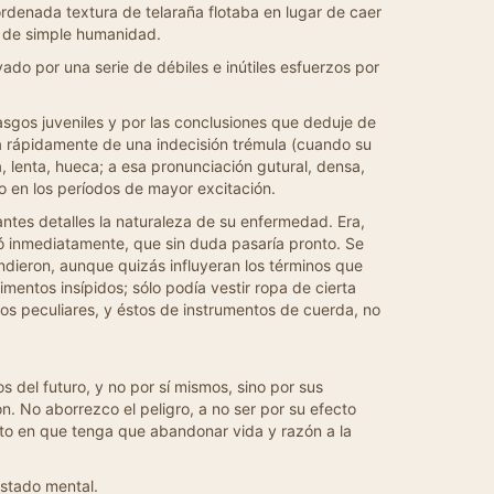
rdenada textura de telaraña flotaba en lugar de caer
a de simple humanidad.
do por una serie de débiles e inútiles esfuerzos por
asgos juveniles y por las conclusiones que deduje de
a rápidamente de una indecisión trémula (cuando su
, lenta, hueca; a esa pronunciación gutural, densa,
o en los períodos de mayor excitación.
antes detalles la naturaleza de su enfermedad. Era,
dió inmediatamente, que sin duda pasaría pronto. Se
dieron, aunque quizás influyeran los términos que
mentos insípidos; sólo podía vestir ropa de cierta
idos peculiares, y éstos de instrumentos de cuerda, no
s del futuro, y no por sí mismos, sino por sus
ón. No aborrezco el peligro, a no ser por su efecto
nto en que tenga que abandonar vida y razón a la
estado mental.