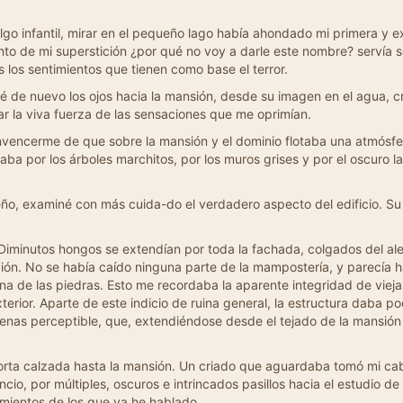
go infantil, mirar en el pequeño lago había ahondado mi primera y e
o de mi superstición ¿por qué no voy a darle este nombre? servía so
 los sentimientos que tienen como base el terror.
té de nuevo los ojos hacia la mansión, desde su imagen en el agua, c
ar la viva fuerza de las sensaciones que me oprimían.
vencerme de que sobre la mansión y el dominio flotaba una atmósfera 
laba por los árboles marchitos, por los muros grises y por el oscuro l
eño, examiné con más cuida-do el verdadero aspecto del edificio. S
 Diminutos hongos se extendían por toda la fachada, colgados del al
ión. No se había caído ninguna parte de la mampostería, y parecía h
una de las piedras. Esto me recordaba la aparente integridad de vie
terior. Aparte de este indicio de ruina general, la estructura daba po
enas perceptible, que, extendiéndose desde el tejado de la mansión 
ta calzada hasta la mansión. Un criado que aguardaba tomó mi cabal
encio, por múltiples, oscuros e intrincados pasillos hacia el estudio
timientos de los que ya he hablado.