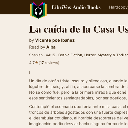
LibriVox Audio Books
Hardcopy
La caída de la Casa U
by
Vicente poe Ibañez
Read by
Alba
Spanish · 44:15 ·
Gothic Fiction
,
Horror
,
Mystery & Thriller
★
4.7
(
17
reviews)
I
Un día de otoño triste, oscuro y silencioso, cuando 
lúgubre del país; y, al fin, al acercarse la sombra de
No sé cómo fue, pero, a la primera mirada que eché al
esos sentimientos semiagradables, por ser poéticos, c
Contemplé el escenario que tenía ante mí la casa, el
troncos de árboles agostados con una fuerte depres
el deambular cotidiano, al horrible descorrerse del v
imaginación podía desviar hacia ninguna forma de lo