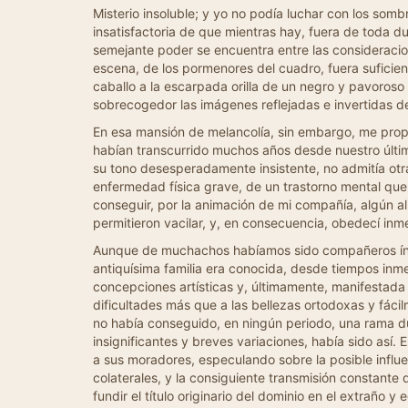
Misterio insoluble; y yo no podía luchar con los som
insatisfactoria de que mientras hay, fuera de toda d
semejante poder se encuentra entre las consideracion
escena, de los pormenores del cuadro, fuera suficien
caballo a la escarpada orilla de un negro y pavoroso
sobrecogedor las imágenes reflejadas e invertidas de
En esa mansión de melancolía, sin embargo, me prop
habían transcurrido muchos años desde nuestro últim
su tono desesperadamente insistente, no admitía otr
enfermedad física grave, de un trastorno mental que 
conseguir, por la animación de mi compañía, algún a
permitieron vacilar, y, en consecuencia, obedecí inm
Aunque de muchachos habíamos sido compañeros ínti
antiquísima familia era conocida, desde tiempos inm
concepciones artísticas y, últimamente, manifestad
dificultades más que a las bellezas ortodoxas y fáci
no había conseguido, en ningún periodo, una rama dur
insignificantes y breves variaciones, había sido así
a sus moradores, especulando sobre la posible influen
colaterales, y la consiguiente transmisión constante 
fundir el título originario del dominio en el extraño