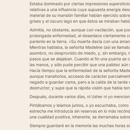
Estaba dominado por ciertas impresiones supersticio
relativas a una influencia cuya supuesta energía des
material de su mansión familiar habían ejercido sobre
grises y el oscuro lago en que éstos se miraban había
Admitía, no obstante, aunque con vacilación, que po
prolongada enfermedad, el desenlace ciertamente c
pariente en la tierra. «Su muerte decía con una amarg
Mientras hablaba, la señorita Madeline (así se llama
asombro, no desprovisto de miedo, y, sin embargo, m
pasos que se alejaban. Cuando al fin una puerta se c
las manos, y sólo pude percibir que una palidez aún
Hacía tiempo que la enfermedad de la señorita Made
aunque transitorios, accesos de carácter parcialment
negado a guardar cama, pero a la caída de la tarde 
destructor; y supe que la rápida visión que había te
Después, durante varios días, ni Usher ni yo mencio
Pintábamos y leíamos juntos, o yo escuchaba, como 
estrecha me introducía sin reservas en lo más recónd
una cualidad positiva, inherente, se derramaba sobre 
Siempre guardaré en la memoria las muchas horas so