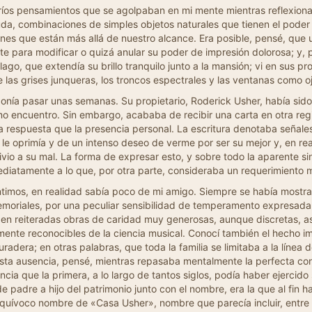
bríos pensamientos que se agolpaban en mi mente mientras reflexionab
uda, combinaciones de simples objetos naturales que tienen el poder 
es que están más allá de nuestro alcance. Era posible, pensé, que un
te para modificar o quizá anular su poder de impresión dolorosa; y, 
 lago, que extendía su brillo tranquilo junto a la mansión; vi en sus
 las grises junqueras, los troncos espectrales y las ventanas como o
onía pasar unas semanas. Su propietario, Roderick Usher, había sid
o encuentro. Sin embargo, acababa de recibir una carta en otra regi
a respuesta que la presencia personal. La escritura denotaba señale
le oprimía y de un intenso deseo de verme por ser su mejor y, en rea
livio a su mal. La forma de expresar esto, y sobre todo la aparente
ediatamente a lo que, por otra parte, consideraba un requerimiento m
mos, en realidad sabía poco de mi amigo. Siempre se había mostra
emoriales, por una peculiar sensibilidad de temperamento expresada
a en reiteradas obras de caridad muy generosas, aunque discretas, 
lmente reconocibles de la ciencia musical. Conocí también el hecho i
adera; en otras palabras, que toda la familia se limitaba a la línea
. Esta ausencia, pensé, mientras repasaba mentalmente la perfecta con
cia que la primera, a lo largo de tantos siglos, podía haber ejercid
de padre a hijo del patrimonio junto con el nombre, era la que al fin 
 y equívoco nombre de «Casa Usher», nombre que parecía incluir, entre