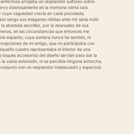
enfermiza arrojaba un resplandor sulfúreo sobre
ervo dolorosamente en la memoria cierta rara
a, y cuya vaguedad crecía en cada pincelada,
 tengo sus imágenes nítidas ante mí) sería inútil
la absoluta sencillez, por la desnudez de sus
l menos, en las circunstancias que entonces me
able espanto, cuya sombra nunca he sentido, ni
oncepciones de mi amigo, que no participaba con
pequeño cuadro representaba el interior de una
os toques accesorios del diseño servían para dar la
la vasta extensión, ni se percibía ninguna antorcha,
el conjunto con un resplandor inadecuado y espectral.