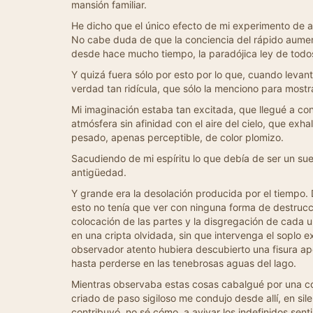
mansión familiar.
He dicho que el único efecto de mi experimento de al
No cabe duda de que la conciencia del rápido aument
desde hace mucho tiempo, la paradójica ley de todos
Y quizá fuera sólo por esto por lo que, cuando levan
verdad tan ridícula, que sólo la menciono para mostr
Mi imaginación estaba tan excitada, que llegué a con
atmósfera sin afinidad con el aire del cielo, que exha
pesado, apenas perceptible, de color plomizo.
Sacudiendo de mi espíritu lo que debía de ser un su
antigüedad.
Y grande era la desolación producida por el tiempo.
esto no tenía que ver con ninguna forma de destrucc
colocación de las partes y la disgregación de cada 
en una cripta olvidada, sin que intervenga el soplo ex
observador atento hubiera descubierto una fisura ap
hasta perderse en las tenebrosas aguas del lago.
Mientras observaba estas cosas cabalgué por una cor
criado de paso sigiloso me condujo desde allí, en sil
contribuyó, no sé cómo, a avivar los indefinidos sen