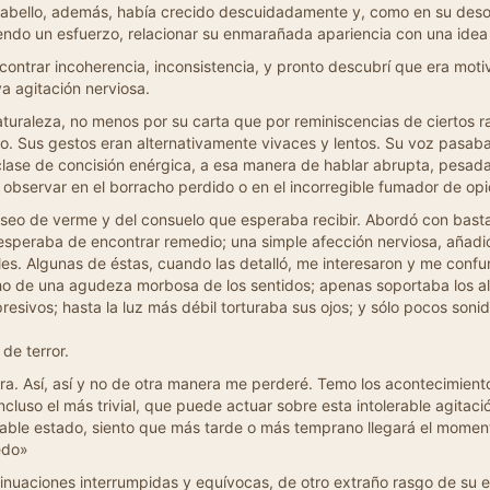
o cabello, además, había crecido descuidadamente y, como en su deso
aciendo un esfuerzo, relacionar su enmarañada apariencia con una ide
ntrar incoherencia, inconsistencia, y pronto descubrí que era motiva
a agitación nerviosa.
turaleza, no menos por su carta que por reminiscencias de ciertos r
o. Sus gestos eran alternativamente vivaces y lentos. Su voz pasab
 clase de concisión enérgica, a esa manera de hablar abrupta, pesada
bservar en el borracho perdido o en el incorregible fumador de opi
deseo de verme y del consuelo que esperaba recibir. Abordó con bast
 desesperaba de encontrar remedio; una simple afección nerviosa, aña
s. Algunas de éstas, cuando las detalló, me interesaron y me confun
ucho de una agudeza morbosa de los sentidos; apenas soportaba los ali
opresivos; hasta la luz más débil torturaba sus ojos; y sólo pocos son
de terror.
ra. Así, así y no de otra manera me perderé. Temo los acontecimiento
cluso el más trivial, que puede actuar sobre esta intolerable agitaci
mentable estado, siento que más tarde o más temprano llegará el mome
edo»
nsinuaciones interrumpidas y equívocas, de otro extraño rasgo de su 