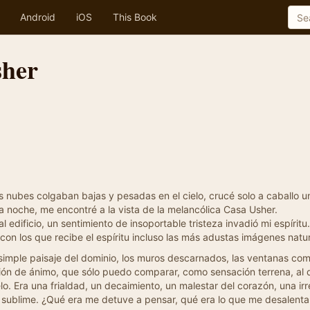
Android
iOS
This Book
sher
las nubes colgaban bajas y pesadas en el cielo, crucé solo a caballo 
 la noche, me encontré a la vista de la melancólica Casa Usher.
 edificio, un sentimiento de insoportable tristeza invadió mi espíritu
on los que recibe el espíritu incluso las más adustas imágenes natura
 simple paisaje del dominio, los muros descarnados, las ventanas com
ión de ánimo, que sólo puedo comparar, como sensación terrena, al 
elo. Era una frialdad, un decaimiento, un malestar del corazón, una i
 sublime. ¿Qué era me detuve a pensar, qué era lo que me desalenta