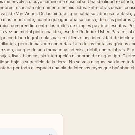
les me envolvía o cuyo camino me enseñaba. Una idealidad excitada, 
únebres resonarán eternamente en mis oídos. Entre otras cosas, cons
o vals de Von Weber. De las pinturas que nutría su laboriosa fantasí
ás penetrante, cuanto que ignoraba su causa; de esas pinturas (aún
ión comprendida entre los límites de simples palabras escritas. Por 
una vez un mortal pintó una idea, ése fue Roderick Usher. Para mí, a
ipocondríaco lograba plasmar en el lienzo una intensidad de intoler
 brillantes, pero demasiado concretas. Una de las fantasmagóricas c
sbozada, aunque de una forma muy indecisa, débil, con palabras. El 
jas, lisas, blancas, sin interrupción ni adorno de ningún tipo. Ciert
d bajo la superficie de la tierra. No se veía ninguna salida en toda 
, flotaba por todo el espacio una ola de intensos rayos que bañaban 