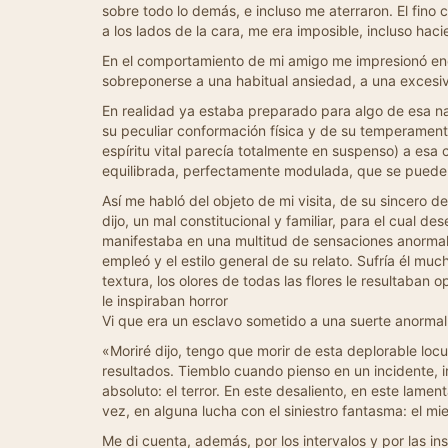
sobre todo lo demás, e incluso me aterraron. El fin
a los lados de la cara, me era imposible, incluso h
En el comportamiento de mi amigo me impresionó enco
sobreponerse a una habitual ansiedad, a una excesiv
En realidad ya estaba preparado para algo de esa na
su peculiar conformación física y de su temperament
espíritu vital parecía totalmente en suspenso) a esa
equilibrada, perfectamente modulada, que se puede o
Así me habló del objeto de mi visita, de su sincero 
dijo, un mal constitucional y familiar, para el cual
manifestaba en una multitud de sensaciones anormale
empleó y el estilo general de su relato. Sufría él m
textura, los olores de todas las flores le resultaban 
le inspiraban horror
Vi que era un esclavo sometido a una suerte anormal 
«Moriré dijo, tengo que morir de esta deplorable locu
resultados. Tiemblo cuando pienso en un incidente, in
absoluto: el terror. En este desaliento, en este la
vez, en alguna lucha con el siniestro fantasma: el mi
Me di cuenta, además, por los intervalos y por las i