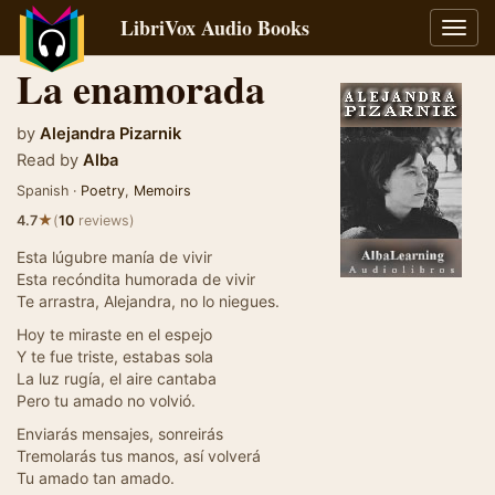
LibriVox Audio Books
Toggl
navig
La enamorada
by
Alejandra Pizarnik
Read by
Alba
Spanish ·
Poetry
,
Memoirs
★
4.7
(
10
reviews)
Esta lúgubre manía de vivir
Esta recóndita humorada de vivir
Te arrastra, Alejandra, no lo niegues.
Hoy te miraste en el espejo
Y te fue triste, estabas sola
La luz rugía, el aire cantaba
Pero tu amado no volvió.
Enviarás mensajes, sonreirás
Tremolarás tus manos, así volverá
Tu amado tan amado.