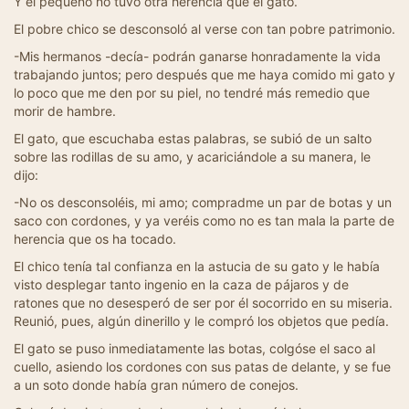
Y el pequeño no tuvo otra herencia que el gato.
El pobre chico se desconsoló al verse con tan pobre patrimonio.
-Mis hermanos -decía- podrán ganarse honradamente la vida
trabajando juntos; pero después que me haya comido mi gato y
lo poco que me den por su piel, no tendré más remedio que
morir de hambre.
El gato, que escuchaba estas palabras, se subió de un salto
sobre las rodillas de su amo, y acariciándole a su manera, le
dijo:
-No os desconsoléis, mi amo; compradme un par de botas y un
saco con cordones, y ya veréis como no es tan mala la parte de
herencia que os ha tocado.
El chico tenía tal confianza en la astucia de su gato y le había
visto desplegar tanto ingenio en la caza de pájaros y de
ratones que no desesperó de ser por él socorrido en su miseria.
Reunió, pues, algún dinerillo y le compró los objetos que pedía.
El gato se puso inmediatamente las botas, colgóse el saco al
cuello, asiendo los cordones con sus patas de delante, y se fue
a un soto donde había gran número de conejos.