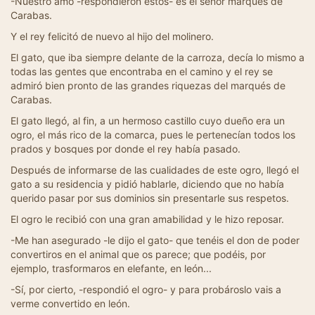
-Nuestro amo -respondieron éstos- es el señor marqués de
Carabas.
Y el rey felicitó de nuevo al hijo del molinero.
El gato, que iba siempre delante de la carroza, decía lo mismo a
todas las gentes que encontraba en el camino y el rey se
admiró bien pronto de las grandes riquezas del marqués de
Carabas.
El gato llegó, al fin, a un hermoso castillo cuyo dueño era un
ogro, el más rico de la comarca, pues le pertenecían todos los
prados y bosques por donde el rey había pasado.
Después de informarse de las cualidades de este ogro, llegó el
gato a su residencia y pidió hablarle, diciendo que no había
querido pasar por sus dominios sin presentarle sus respetos.
El ogro le recibió con una gran amabilidad y le hizo reposar.
-Me han asegurado -le dijo el gato- que tenéis el don de poder
convertiros en el animal que os parece; que podéis, por
ejemplo, trasformaros en elefante, en león...
-Sí, por cierto, -respondió el ogro- y para probároslo vais a
verme convertido en león.