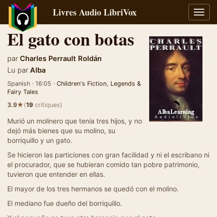
Livres Audio LibriVox
Bascu
la
El gato con botas
navig
par
Charles Perrault Roldán
Lu par
Alba
Spanish · 16:05 ·
Children's Fiction
,
Legends &
Fairy Tales
★
3.9
(
19
critiques)
Murió un molinero que tenía tres hijos, y no
dejó más bienes que su molino, su
borriquillo y un gato.
Se hicieron las particiones con gran facilidad y ni el escribano ni
el procurador, que se hubieran comido tan pobre patrimonio,
tuvieron que entender en ellas.
El mayor de los tres hermanos se quedó con el molino.
El mediano fue dueño del borriquillo.