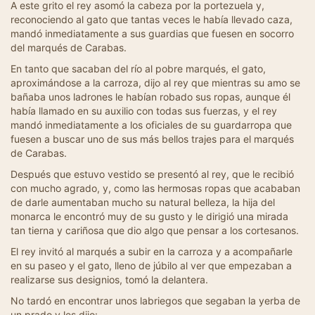
A este grito el rey asomó la cabeza por la portezuela y,
reconociendo al gato que tantas veces le había llevado caza,
mandó inmediatamente a sus guardias que fuesen en socorro
del marqués de Carabas.
En tanto que sacaban del río al pobre marqués, el gato,
aproximándose a la carroza, dijo al rey que mientras su amo se
bañaba unos ladrones le habían robado sus ropas, aunque él
había llamado en su auxilio con todas sus fuerzas, y el rey
mandó inmediatamente a los oficiales de su guardarropa que
fuesen a buscar uno de sus más bellos trajes para el marqués
de Carabas.
Después que estuvo vestido se presentó al rey, que le recibió
con mucho agrado, y, como las hermosas ropas que acababan
de darle aumentaban mucho su natural belleza, la hija del
monarca le encontró muy de su gusto y le dirigió una mirada
tan tierna y cariñosa que dio algo que pensar a los cortesanos.
El rey invitó al marqués a subir en la carroza y a acompañarle
en su paseo y el gato, lleno de júbilo al ver que empezaban a
realizarse sus designios, tomó la delantera.
No tardó en encontrar unos labriegos que segaban la yerba de
un prado y les dijo: