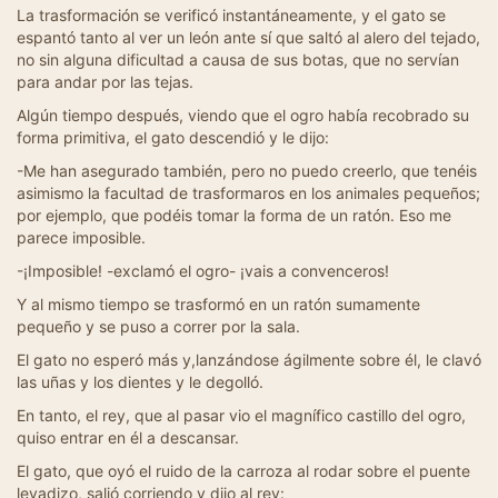
La trasformación se verificó instantáneamente, y el gato se
espantó tanto al ver un león ante sí que saltó al alero del tejado,
no sin alguna dificultad a causa de sus botas, que no servían
para andar por las tejas.
Algún tiempo después, viendo que el ogro había recobrado su
forma primitiva, el gato descendió y le dijo:
-Me han asegurado también, pero no puedo creerlo, que tenéis
asimismo la facultad de trasformaros en los animales pequeños;
por ejemplo, que podéis tomar la forma de un ratón. Eso me
parece imposible.
-¡Imposible! -exclamó el ogro- ¡vais a convenceros!
Y al mismo tiempo se trasformó en un ratón sumamente
pequeño y se puso a correr por la sala.
El gato no esperó más y,lanzándose ágilmente sobre él, le clavó
las uñas y los dientes y le degolló.
En tanto, el rey, que al pasar vio el magnífico castillo del ogro,
quiso entrar en él a descansar.
El gato, que oyó el ruido de la carroza al rodar sobre el puente
levadizo, salió corriendo y dijo al rey: