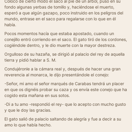
Colocó de cierto modo el saco al pie de un árbol, puso en su
fondo algunas yerbas de tomillo y, haciéndose el muerto,
esperó a que algún gazapo, poco instruido en los peligros del
mundo, entrase en el saco para regalarse con lo que en él
había.
Pocos momentos hacía que estaba apostado, cuando un
conejillo entró corriendo en el saco. El gato tiró de los cordones,
cogiéndole dentro, y le dio muerte con la mayor destreza.
Orgulloso de su hazaña, se dirigió al palacio del rey de aquella
tierra y pidió hablar a S. M.
Condujéronle a la cámara real y, después de hacer una gran
reverencia al monarca, le dijo presentándole el conejo:
-Señor, mi amo el señor marqués de Carabas tendrá un placer
en que os dignéis probar su caza y os envía este conejo que ha
cogido esta mañana en sus sotos.
-Di a tu amo -respondió el rey- que lo acepto con mucho gusto
y que le doy las gracias.
El gato salió de palacio saltando de alegría y fue a decir a su
amo lo que había hecho.