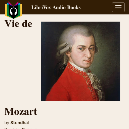
LibriVox Audio Books
Toggl
navig
Vie de
Mozart
by
Stendhal