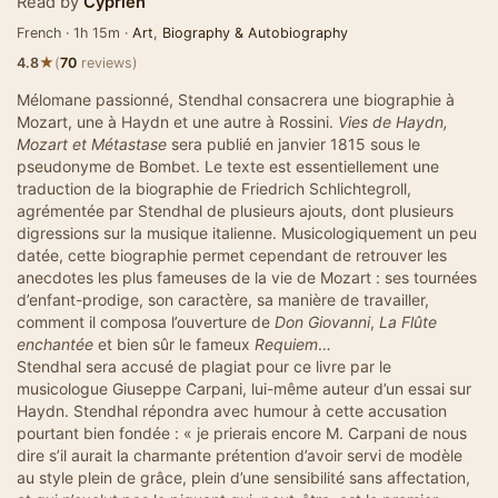
Read by
Cyprien
French · 1h 15m ·
Art
,
Biography & Autobiography
★
4.8
(
70
reviews)
Mélomane passionné, Stendhal consacrera une biographie à
Mozart, une à Haydn et une autre à Rossini.
Vies de Haydn,
Mozart et Métastase
sera publié en janvier 1815 sous le
pseudonyme de Bombet. Le texte est essentiellement une
traduction de la biographie de Friedrich Schlichtegroll,
agrémentée par Stendhal de plusieurs ajouts, dont plusieurs
digressions sur la musique italienne. Musicologiquement un peu
datée, cette biographie permet cependant de retrouver les
anecdotes les plus fameuses de la vie de Mozart : ses tournées
d’enfant-prodige, son caractère, sa manière de travailler,
comment il composa l’ouverture de
Don Giovanni
,
La Flûte
enchantée
et bien sûr le fameux
Requiem
…
Stendhal sera accusé de plagiat pour ce livre par le
musicologue Giuseppe Carpani, lui-même auteur d’un essai sur
Haydn. Stendhal répondra avec humour à cette accusation
pourtant bien fondée : « je prierais encore M. Carpani de nous
dire s’il aurait la charmante prétention d’avoir servi de modèle
au style plein de grâce, plein d’une sensibilité sans affectation,