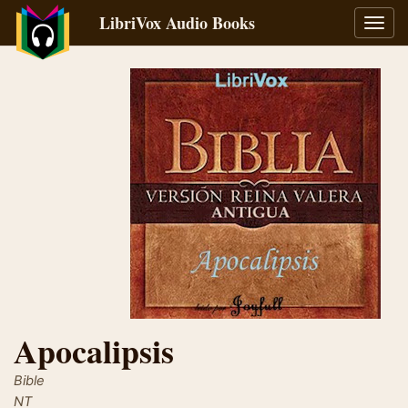
LibriVox Audio Books
Toggl
navig
Apocalipsis
Bible
NT