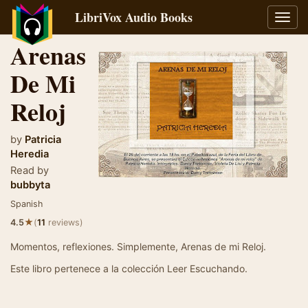
LibriVox Audio Books
Toggl
navig
Arenas
De Mi
Reloj
by
Patricia
Heredia
Read by
bubbyta
Spanish
★
4.5
(
11
reviews)
Momentos, reflexiones. Simplemente, Arenas de mi Reloj.
Este libro pertenece a la colección Leer Escuchando.