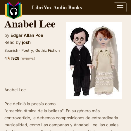
LibriVox Audio Books
Toggl
navig
Anabel Lee
by
Edgar Allan Poe
Read by
josh
Spanish ·
Poetry
,
Gothic Fiction
★
4
(
928
reviews)
Anabel Lee
Poe definió la poesía como
"creación rítmica de la belleza". En su género más
controvertido, le debemos composiciones de extraordinaria
musicalidad, como Las campanas y Annabel Lee, las cuales,