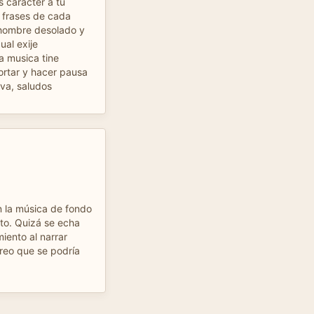
 caracter a tu
s frases de cada
 hombre desolado y
ual exije
la musica tine
ortar y hacer pausa
iva, saludos
 la música de fondo
o. Quizá se echa
iento al narrar
creo que se podría