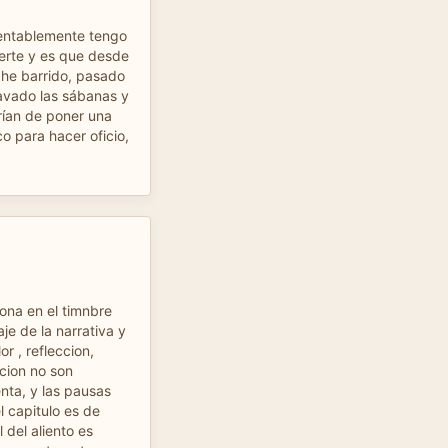
mentablemente tengo
uerte y es que desde
he barrido, pasado
lavado las sábanas y
rían de poner una
o para hacer oficio,
tona en el timnbre
je de la narrativa y
or , refleccion,
cion no son
enta, y las pausas
l capitulo es de
 del aliento es