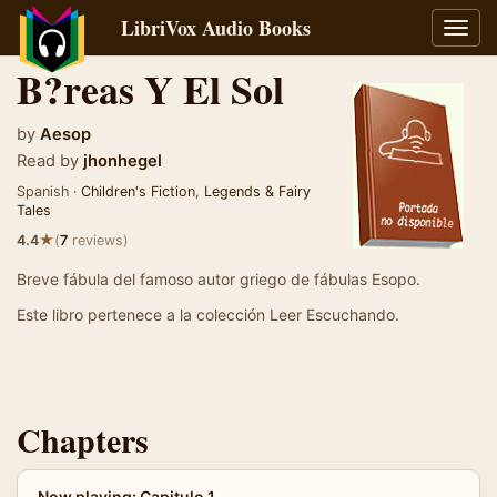
LibriVox Audio Books
Toggl
navig
B?reas Y El Sol
by
Aesop
Read by
jhonhegel
Spanish ·
Children's Fiction
,
Legends & Fairy
Tales
★
4.4
(
7
reviews)
Breve fábula del famoso autor griego de fábulas Esopo.
Este libro pertenece a la colección Leer Escuchando.
Chapters
Now playing: Capitulo 1