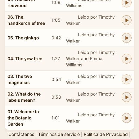
1:09
redwood
Williams
06. The
Leído por Timothy
1:05
handkerchief tree
Walker
Leído por Timothy
05. The ginkgo
0:42
Walker
Leído por Timothy
04. The yew tree
1:27
Walker and Emma
Williams
03. The two
Leído por Timothy
0:54
magnolias
Walker
02. What do the
Leído por Timothy
0:58
labels mean?
Walker
01. Welcome to
Leído por Timothy
the Botanic
1:01
Walker
Garden
Contáctenos
|
Términos de servicio
|
Política de Privacidad
|