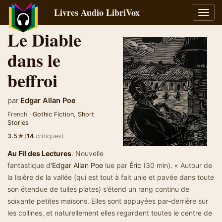
Livres Audio LibriVox
Bascu
la
Le Diable
navig
dans le
beffroi
par
Edgar Allan Poe
French ·
Gothic Fiction
,
Short
Stories
★
3.5
(
14
critiques)
Au Fil des Lectures
. Nouvelle
fantastique d'
Edgar Allan Poe
lue par
Éric
(30 min). « Autour de
la lisière de la vallée (qui est tout à fait unie et pavée dans toute
son étendue de tuiles plates) s’étend un rang continu de
soixante petites maisons. Elles sont appuyées par-derrière sur
les collines, et naturellement elles regardent toutes le centre de