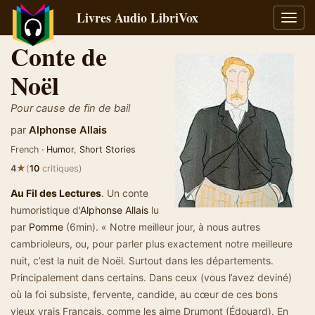
Livres Audio LibriVox
Bascu
la
Conte de
navig
Noël
Pour cause de fin de bail
par
Alphonse Allais
French ·
Humor
,
Short Stories
★
4
(
10
critiques)
Au Fil des Lectures
. Un conte
humoristique d'
Alphonse Allais
lu
par
Pomme
(6min). « Notre meilleur jour, à nous autres
cambrioleurs, ou, pour parler plus exactement notre meilleure
nuit, c’est la nuit de Noël. Surtout dans les départements.
Principalement dans certains. Dans ceux (vous l’avez deviné)
où la foi subsiste, fervente, candide, au cœur de ces bons
vieux vrais Français, comme les aime Drumont (Édouard). En