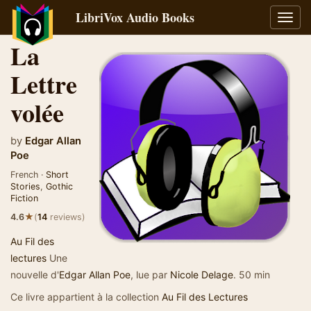
LibriVox Audio Books
Toggl
navig
La
Lettre
volée
by
Edgar Allan
Poe
French ·
Short
Stories
,
Gothic
Fiction
★
4.6
(
14
reviews)
Au Fil des
lectures
Une
nouvelle d'
Edgar Allan Poe
, lue par
Nicole Delage
. 50 min
Ce livre appartient à la collection
Au Fil des Lectures